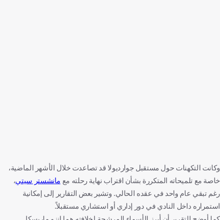
وكانت التكهنات حول مستقبل جوارديولا قد تصاعدت خلال الأشهر الماضية،
خاصة مع تلميحاته المتكررة بشأن اقتراب نهاية رحلته مع
مانشستر سيتي
،
رغم تبقي عام واحد في عقده الحالي. وتشير بعض التقارير إلى إمكانية
استمراره داخل النادي في دور إداري أو استشاري مستقبلاً.
كما أوضح التقرير أن أبرز الأسماء المرشحة لخلافته هما إنزو ماريسكا