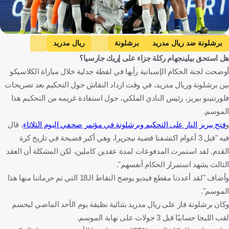
Getty Images
برشلونة ضد ريال مدريد
برشلونة
ريال مدريد
هل استحق بيلينجهام ركلة جزاء على إريك جارسيا؟
الدوري الإسباني
جود بيلينجهام
إيريك جارسيا
إسبانيا
إنجلترا
أوضحت لجنة الحكام الإسبانية رأيها في لقطة جدلية خلال مباراة الكلاسيكو
كرة قدم
بين برشلونة وريال مدريد، في وقت ازداد النقاش حول التحكيم بعد تصريحات
فلورنتينو بيريز، رئيس النادي الملكي، حول استفادة غريمه من التحكيم هذا
الموسم.
و
فتح بيريز النار على التحكيم وبرشلونة في مؤتمر صحفي اليوم الثلاثاء
، قال
فيه "قبل 3 أعوام اكتشفنا قضية نيجريرا، وهي أكبر فضيحة في تاريخ كرة
القدم. لقد استمرت المدفوعات لمدة عقدين كاملين، لكن المشكلة أن العقد
الثالث يشهد استمرار الحكام أنفسهم".
وأضاف "لقد أعددنا مقطع فيديو يوضح النقاط الـ18 التي تم حرماننا منها هذا
الموسم".
وكان برشلونة فاز على ريال مدريد بثنائية نظيفة يوم الأحد الماضي ليحسم
لقب الليجا حسابيًا قبل 3 جولات على نهاية الموسم.