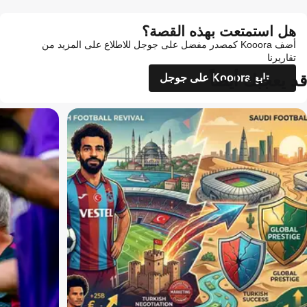
هل استمتعت بهذه القصة؟
أضف Kooora كمصدر مفضل على جوجل للاطلاع على المزيد من
تقاريرنا
قد يعجبك أيضاً
تابع Kooora على جوجل