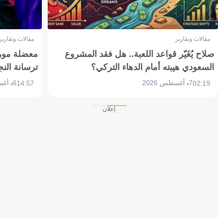
مقالات وتقارير
مقالات وتقارير
صلاح يُغَيّر قواعد اللعبة.. هل فقد المشروع
معضلة مورين
السعودي هيبته أمام الدهاء التركي؟
ترسانة النج
7 أغسطس 2026
6 أغسطس 2026
14:57
02:19
إعلان