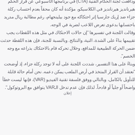
ودافعت لجنة الحكام الفنية (CTA) في برنامجها الأسبوعي عن قرار الحكم
هيرنانديز هيرنانديز في الكلاسيكو، مؤكدة أنه كان محقاً بعدم احتساب ركلة
جزاء ضد إريك جارسيا إثر احتكاكه مع جود بيلينجهام، رغم مطالبة ريال مدريد
باحتسابها بدعوى تعرض اللاعب لضربة في الوجه.
وقالت اللجنة في تفسيرها "إن حالات الاحتكاك في مثل هذه اللقطات يجب
تقييمها بناءً على الشدة، النية، والنتائج. وبالنسبة للجنة، فإن هذه اللقطة حدثت
ضمن الحركة الطبيعية للمدافع، وخلال تحركه قام بالاحتكاك بذراعه مع وجه
الخصم".
وبناءً على هذا التفسير، شددت اللجنة على أنه لا توجد ركلة جزاء، إذ أوضحت
"نعتقد أن القرار المتخذ في أرض الملعب يمكن دعمه. نحن أمام حالة قابلة
للتأويل بالكامل، وبالتالي ووفق فلسفة تقنية الفيديو (VAR)، فإنها ليست خطأ
واضحاً أو جلياً أو فادحاً. لذلك فإن عدم تدخل الـVAR يتوافق مع البروتوكول".
إعلان