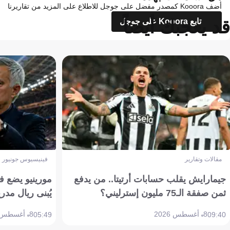
أضف Kooora كمصدر مفضل على جوجل للاطلاع على المزيد من تقاريرنا
قد يعجبك أيضاً
تابع Kooora على جوجل
مقالات وتقارير
فينيسيوس جونيور
جيمارايش يقلب حسابات أرتيتا.. من يدفع
مورينيو يضع ف
ثمن صفقة الـ75 مليون إسترليني؟
يُبنى ريال مدري
8 أغسطس 2026
8 أغسطس 2026
05:49
09:40