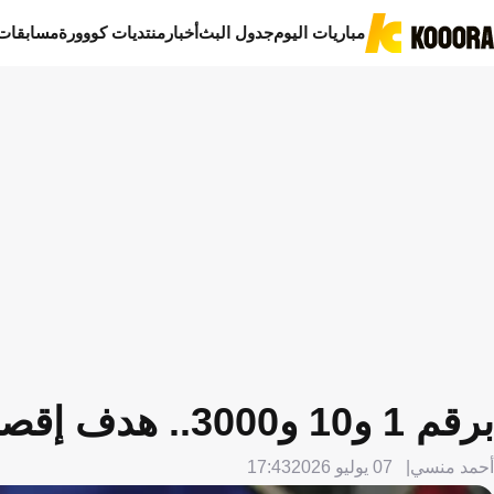
مباريات اليوم
جدول البث
أخبار
منتديات كووورة
مسابقات
برقم 1 و10 و3000.. هدف إقصاء منتخب مصر يدخل تاريخ كأس العالم
أحمد منسي
07 يوليو 2026
17:43