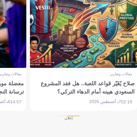
مقالات وتقارير
مقالات وتقارير
صلاح يُغَيّر قواعد اللعبة.. هل فقد المشروع
معضلة مورين
السعودي هيبته أمام الدهاء التركي؟
ترسانة النج
7 أغسطس 2026
6 أغسطس 2026
14:57
02:19
إعلان