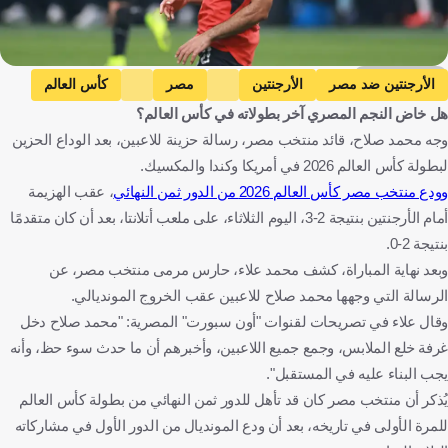
Getty Images
الأرجنتين ضد مصر
الأرجنتين
مصر
كأس العالم
هل خاض النجم المصري آخر بطولاته في كأس العالم؟
محمد صلاح
محمد صلاح
الأرجنتين
مصر
الولايات المتحدة
وجه محمد صلاح، قائد منتخب مصر، رسالة حزينة للاعبين، بعد الوداع الحزين
كرة قدم
لبطولة كأس العالم 2026 في أمريكا وكندا والمكسيك.
وودع منتخب مصر كأس العالم 2026 من الدور ثمن النهائي
، عقب الهزيمة
أمام الأرجنتين بنتيجة 2-3، اليوم الثلاثاء، على ملعب أتلانتا، بعد أن كان متقدمًا
بنتيجة 2-0.
وبعد نهاية المباراة، كشف محمد علاء، حارس مرمى منتخب مصر، عن
الرسالة التي وجهها محمد صلاح للاعبين عقب الخروج المونديالي.
وقال علاء في تصريحات لقنوات "أون سبورت" المصرية: "محمد صلاح دخل
غرفة خلع الملابس، وجمع جميع اللاعبين، وأخبرهم أن ما حدث سوء حظ، وأنه
يجب البناء عليه في المستقبل".
يُذكر أن منتخب مصر كان قد تأهل للدور ثمن النهائي من بطولة كأس العالم
للمرة الأولى في تاريخه، بعد أن ودع المونديال من الدور الأول في مشاركاته