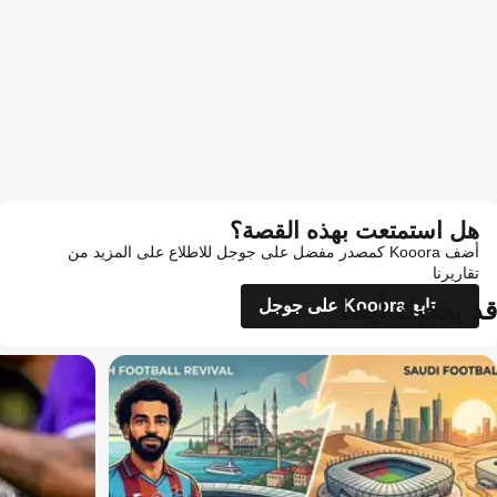
هل استمتعت بهذه القصة؟
أضف Kooora كمصدر مفضل على جوجل للاطلاع على المزيد من
تقاريرنا
قد يعجبك أيضاً
تابع Kooora على جوجل