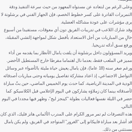
وعلى الرغم من ابتعاده عن مستواه المعهود من حيث سرعة التنفيذ ودقة
التمريرات القادرة على كسر خطوط الخصم، فإن الجهاز الفني في برشلونة لا
يرى مؤشرات على عودة مشاكله العضلية.
وقد شارك اللاعب في تدريبات الفريق دون أي معوقات، مستفيدا من أسبوع
خالٍ من المباريات من أجل الاستعداد بأفضل شكل لمواجهة إلتشي المقبلة،
ورفع نسق أدائه تدريجيا.
ويريد المسؤولون داخل برشلونة أن يلفت يامال الأنظار بما يقدمه من أداء
مميز في الملعب فقط، بعدما نال اهتماما مفرطا خارج المستطيل الأخضر.
ورغم صغر سنه (18 عاما)، فإن يامال يعيش حياة مليئة بالأضواء عبر وسائل
التواصل الاجتماعي، إذ اعتاد مشاركة تفاصيل يومياته وحتى مباريات أصدقائه
الودية في المدينة الرياضية، كما حدث يوم الخميس الماضي، حين بثّ مباراة
لأصدقائه بينما كان زملاؤه يشاركون في اليوم الإعلامي قبل الكلاسيكو. كما
حضر في الليلة نفسها فعاليات بطولة "كينجز ليج"، وظهر فيها مجددا في اليوم
التالي.
هذه التصرفات لم تمر مرور الكرام على المدرب الألماني هانز فليك، الذي كان
قد أشار بعد مباراة فاييكانو إلى "الغرور" المتواجد في الفريق، ولم يكن يامال
مستثنى من ذلك.