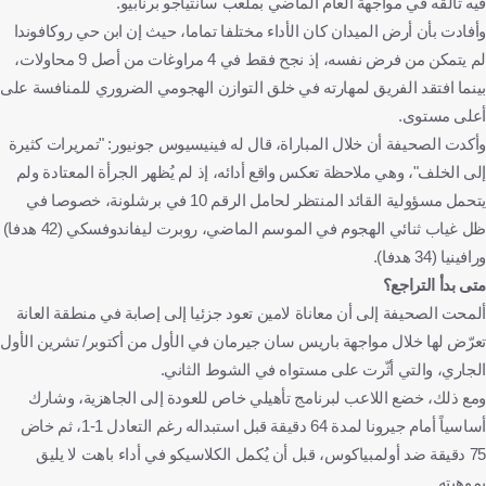
فيه تألقه في مواجهة العام الماضي بملعب سانتياجو برنابيو.
وأفادت بأن أرض الميدان كان الأداء مختلفا تماما، حيث إن ابن حي روكافوندا
لم يتمكن من فرض نفسه، إذ نجح فقط في 4 مراوغات من أصل 9 محاولات،
بينما افتقد الفريق لمهارته في خلق التوازن الهجومي الضروري للمنافسة على
أعلى مستوى.
وأكدت الصحيفة أن خلال المباراة، قال له فينيسيوس جونيور: "تمريرات كثيرة
إلى الخلف"، وهي ملاحظة تعكس واقع أدائه، إذ لم يُظهر الجرأة المعتادة ولم
يتحمل مسؤولية القائد المنتظر لحامل الرقم 10 في برشلونة، خصوصا في
ظل غياب ثنائي الهجوم في الموسم الماضي، روبرت ليفاندوفسكي (42 هدفا)
ورافينيا (34 هدفا).
متى بدأ التراجع؟
ألمحت الصحيفة إلى أن معاناة لامين تعود جزئيا إلى إصابة في منطقة العانة
تعرّض لها خلال مواجهة باريس سان جيرمان في الأول من أكتوبر/ تشرين الأول
الجاري، والتي أثّرت على مستواه في الشوط الثاني.
ومع ذلك، خضع اللاعب لبرنامج تأهيلي خاص للعودة إلى الجاهزية، وشارك
أساسياً أمام جيرونا لمدة 64 دقيقة قبل استبداله رغم التعادل 1-1، ثم خاض
75 دقيقة ضد أولمبياكوس، قبل أن يُكمل الكلاسيكو في أداء باهت لا يليق
بموهبته.