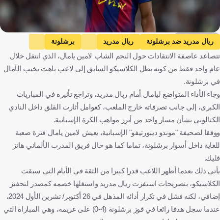
Getty Images
ريال مدريد ضد برشلونة
ريال مدريد
برشلونة
تتصاعد عاصفة الانتقادات حول النجم الشاب لامين يامال، الذي انتقل خلال
الدوري الإسباني
لامين يامال
هانسي فليك
إسبانيا
ألمانيا
عام واحد فقط من كونه بطل الكلاسيكو السابق إلى لاعب باهت يخيب الآمال
كرة قدم
في برشلونة.
وجاء الأداء المتواضع ليامال أمام ريال مدريد، وتراجع تأثيره في المباريات
الكبرى، إلى جانب تصرفاته خارج الملعب، كعوامل أثارت القلق داخل النادي
الكتالوني بشأن مسار واحد من أبرز مواهب الكرة الإسبانية.
ووفقا لصحيفة "موندو ديبورتيفو" الإسبانية، يعيش لامين يامال فترة صعبة
للغاية داخل أسوار برشلونة، تماما كما هو حال فريق المدرب الألماني هانز
فليك.
يأتي ذلك بعدما أظهر اللاعب قدرا كبيرا من الثقة في الأيام التي سبقت
الكلاسيكو، بتصريحات استفزت ريال مدريد واستغلها خصمه كمصدر لتحفيز
إضافي، لكنه فشل في تكرار أدائه المذهل في 26 أكتوبر/ تشرين الأول 2024،
عندما سجل هدفا رائعا في فوز برشلونة (4-0) على غريمه، وهي المباراة التي