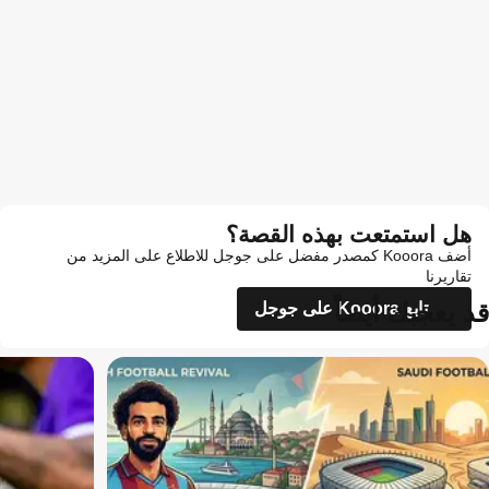
هل استمتعت بهذه القصة؟
أضف Kooora كمصدر مفضل على جوجل للاطلاع على المزيد من
تقاريرنا
قد يعجبك أيضاً
تابع Kooora على جوجل