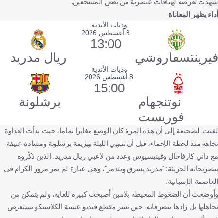
شهدت تعرضه لهتافات عنصرية من بعض المشجعين.
أداء يظهر المعاناة
وديات الأندية
8 أغسطس 2026
13:00
فيرينتسفاروشي
ريال مدريد
وديات الأندية
8 أغسطس 2026
15:00
نوتنجهام
برشلونة
فوريست
لفتت الصحيفة إلى أن هذه المرة كان الوضع مغايرا تماما، حيث بدأت العداوة
تجاهه منذ لحظة الإحماء، قبل أن تنتهي الليلة بهزيمة برشلونة ومشادة عنيفة
مع داني كارفاخال وفينيسيوس وعدد من لاعبي ريال مدريد، الذين ذكّروه
بتصريحاته الجريئة: "مدريد يسرق ويتذمر"، وهي عبارة لم تمر مرور الكرام في
العاصمة الإسبانية.
وأوضحت أن الضغوط المحيطة بلامين أصبحت كبيرة للغاية، ولم يتمكن من
تجاهلها بل زادها بتصرفاته، حين نشر مقطع فيديو عشية الكلاسيكو يستعرض