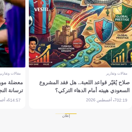
مقالات وتقارير
مقالات وتقارير
صلاح يُغَيّر قواعد اللعبة.. هل فقد المشروع
معضلة مورين
السعودي هيبته أمام الدهاء التركي؟
ترسانة النج
7 أغسطس 2026
6 أغسطس 2026
14:57
02:19
إعلان