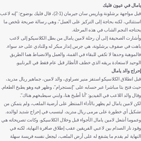
يامال في عيون فليك
قبل مواجهة برشلونة وباريس سان جيرمان (1-2)، قال فليك بوضوح: "إنه لاعب
استثنائي، لكنه بحاجة إلى التركيز على العمل"، وهي رسالة صريحة تلخص ما
يحتاجه النجم الشاب في هذه المرحلة.
وأشارت الصحيفة إلى أن رحلة لامين يامال من بطل الكلاسيكو إلى لاعب
باهت في صفوف برشلونة، هي جرس إنذار مبكر له وللنادي على حد سواء.
فالموهبة وحدها لا تكفي للبقاء في القمة، والعمل والانضباط هما الطريق
الوحيد لاستعادة بريقه الذي خطف الأنظار قبل عام فقط في البرنابيو.
إحراج والد يامال
قبل انطلاق الكلاسيكو استفز منير نصراوي، والد لامين، جماهير ريال مدريد،
حيث فتح بثا مباشرا عبر حسابه على "إنستجرام"، وظهر فيه وهو يطبخ الطعام.
وقال والد اللاعب في الفيديو: "أنا أطبخ هنا، وابني سيطبخهم هناك".
لكن لامين يامال لم يظهر بالأداء المنتظر على أرضية الملعب، ولم يتمكن من
تشكيل أي خطورة على مرمى ريال مدريد، ليتسبب في إحراج شديد لوالده.
وعموما أشعل لامين يامال الأجواء قبل وخلال الكلاسيكو، وكانت تصريحاته هي
وقود نار الصدام بين لاعبي الفريقين عقب إطلاق صافرة النهاية، لكنه في
النهاية لم يقدم ما يشفع له على أرض الملعب، ليجعل نفسه فريسة سهلة