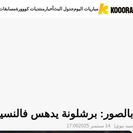
مباريات اليوم
جدول البث
أخبار
منتديات كووورة
مسابقات
بالصور: برشلونة يدهس فالنسيا
سيد نبوي
14 سبتمبر 2025
17:06