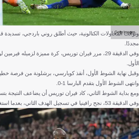
Getty Images
مجددًا.
وفي الدقيقة 29، مرر فيران توريس، كرة مميزة لزميله 
الأول.
وقبل نهاية الشوط الأول، أنقذ كوبارسي، برشلونة من فرصة خط
وانتهى الشوط الأول بتقدم البارسا 1-0.
ومع بداية الشوط الثاني، كاد فيران توريس أن يضاعف النتيجة بتسدي
وفي الدقيقة 53، نجح رافينيا في تسجيل الهدف الثاني، بعدما استغل سوء تفاهم بين دفاع فالنسيا وحارسه، ليضع الكرة بسهولة في الشباك.