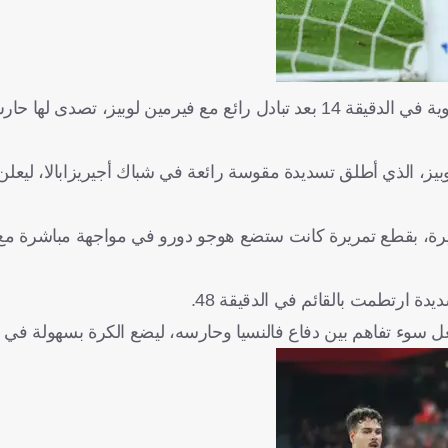
وتوالت المحاولات الكتالونية، حيث أطلق روني باردجي، تسديدة قوية في الدقيقة 14 بعد تبادل رائع مع فيرمين لوبيز
فيرمين لوبيز، الذي أطلق تسديدة مقوسة رائعة في شباك أجيريزابالا، ليع
يرة، بقطع تمريرة كانت ستضع هوجو دورو في مواجهة مباشرة مع
دة ارتطمت بالقائم في الدقيقة 48.