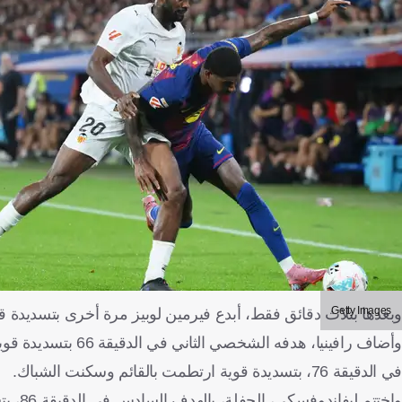
Getty Images
وبعدها بثلاث دقائق فقط، أبدع فيرمين لوبيز مرة أخرى بتسديدة 
وأضاف رافينيا، هد
في الدقيقة 76، بتسديدة قوية ارتطمت بالقائم وسكنت الشباك.
واختتم ليفاندوفسكي، الحفلة، بالهدف السادس في الدقيقة 86، بتسديدة ساقطة من فوق الحارس أجيرزابالا.