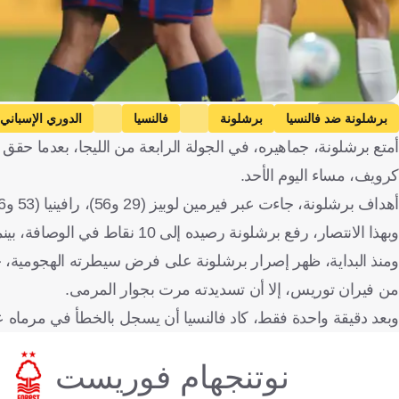
Getty Images
برشلونة ضد فالنسيا
برشلونة
فالنسيا
الدوري الإسباني
كرويف، مساء اليوم الأحد.
أهداف برشلونة، جاءت عبر فيرمين لوبيز (29 و56)، رافينيا (53 و66) وروبرت ليفاندوفسكي (76 و86).
وبهذا الانتصار، رفع برشلونة رصيده إلى 10 نقاط في الوصافة، بينما تجمد رصيد فالنسيا عند 4 نقاط في المركز 15.
من فيران توريس، إلا أن تسديدته مرت بجوار المرمى.
وبعد دقيقة واحدة فقط، كاد فالنسيا أن يسجل بالخطأ في مرماه عب
نوتنجهام فوريست