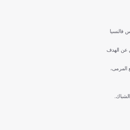
، تصدى لها حارس فالنسيا
لن عن الهدف
 المرمى،