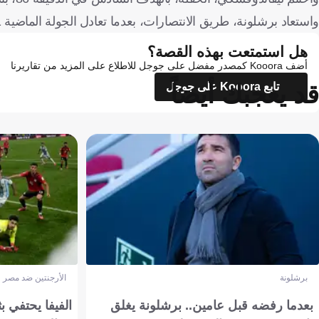
واستعاد برشلونة، طريق الانتصارات، بعدما تعادل الجولة الماضية 1-1 أمام رايو فاليكانو.
هل استمتعت بهذه القصة؟
أضف Kooora كمصدر مفضل على جوجل للاطلاع على المزيد من تقاريرنا
قد يعجبك أيضاً
تابع Kooora على جوجل
برشلونة
الأرجنتين ضد مصر
بعدما رفضه قبل عامين.. برشلونة يغلق
الفيفا يحتفي بث