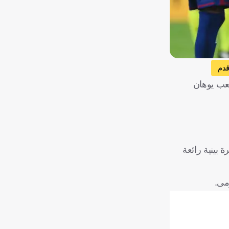
قدم
في المباراة التي احتضنها ملعب يوهان
ية، حيث كاد راشفورد أن يفتتح التسجيل مبكرًا في الدقيقة 4 بعد تمريرة بينية رائعة
مى.