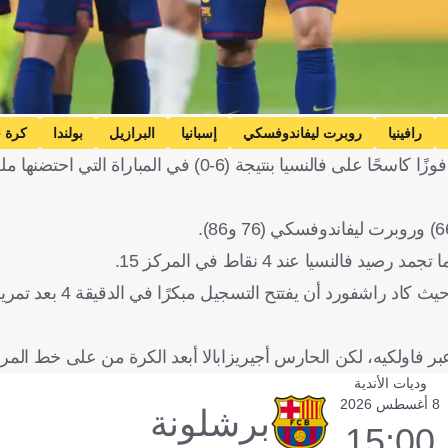
رافينيا
روبرت ليفاندوفسكي
إسبانيا
البرازيل
بولندا
كرة 
أمتع برشلونة، جماهيره، في الجولة الرابعة من الليجا، بعدما حقق فوزًا كاسحًا على فالنسيا بنتيجة (6-0) 
ومنذ البداية، ظهر إصرار برشلونة على فرض سيطرته الهجوم
ر فاولكيه، لكن الحارس أجيريزابالا أبعد الكرة من على خط المر
وديات الأندية
8 أغسطس 2026
برشلونة
15:00