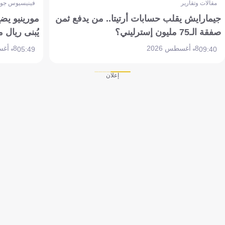
مقالات وتقارير
فينيسيوس جون
جيمارايش يقلب حسابات أرتيتا.. من يدفع ثمن
مورينيو يض
صفقة الـ75 مليون إسترليني؟
يُبنى ريال 
8 أغسطس 2026
8 أغسطس 2026
05:49
09:40
إعلان