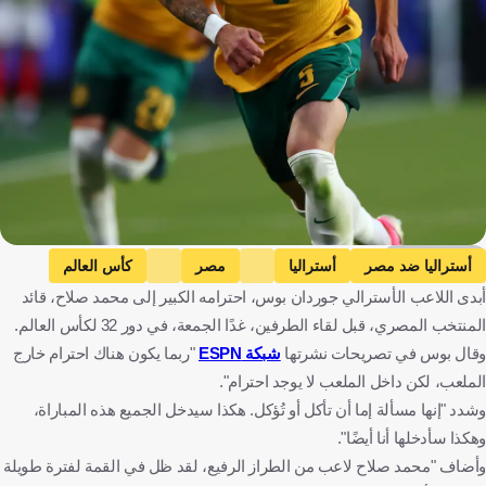
Getty Images
أستراليا ضد مصر
أستراليا
مصر
كأس العالم
أبدى اللاعب الأسترالي جوردان بوس، احترامه الكبير إلى محمد صلاح، قائد
جوردان بوس
محمد صلاح
أستراليا
مصر
كرة قدم
المنتخب المصري، قبل لقاء الطرفين، غدًا الجمعة، في دور 32 لكأس العالم.
وقال بوس في تصريحات نشرتها
شبكة ESPN
"ربما يكون هناك احترام خارج
الملعب، لكن داخل الملعب لا يوجد احترام".
وشدد "إنها مسألة إما أن تأكل أو تُؤكل. هكذا سيدخل الجميع هذه المباراة،
وهكذا سأدخلها أنا أيضًا".
وأضاف "محمد صلاح لاعب من الطراز الرفيع، لقد ظل في القمة لفترة طويلة