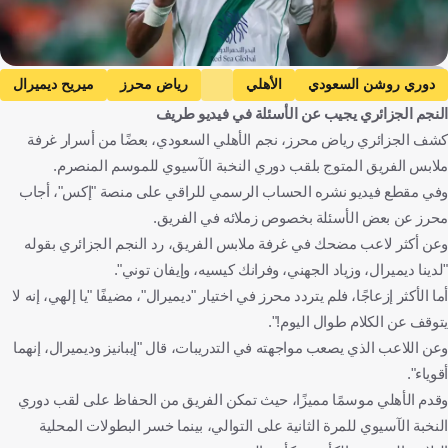
Getty Images
دوري روشن السعودي
الأهلي
رياض محرز
ميريح ديميرال
النجم الجزائري يجيب عن الأسئلة في فيديو طريف
المملكة العربية السعودية
الجزائر
تركيا
كرة قدم
كشف الجزائري رياض محرز، نجم الأهلي السعودي، بعضًا من أسرار غرفة
ملابس الفريق المتوج بلقب دوري النخبة الآسيوي للموسم المنصرم.
وفي مقطع فيديو نشره الحساب الرسمي للراقي على منصة "إكس"، أجاب
محرز عن بعض الأسئلة بخصوص زملائه في الفريق.
وعن أكثر لاعب مضحك في غرفة ملابس الفريق، رد النجم الجزائري بقوله
"لدينا ديميرال، وزياد الجهني، وفرانك كيسيه، وإيفان توني".
أما الأكثر إزعاجًا، فلم يتردد محرز في اختيار "ديميرال"، مضيفًا "يا إلهي، إنه لا
يتوقف عن الكلام طوال اليوم!".
وعن اللاعب الذي يصعب مواجهته في التدريبات، قال "إيبانيز وديميرال، إنهما
أقوياء".
وقدم الأهلي موسمًا مميزًا، حيث تمكن الفريق من الحفاظ على لقب دوري
النخبة الآسيوي للمرة الثانية على التوالي، بينما خسر البطولات المحلية