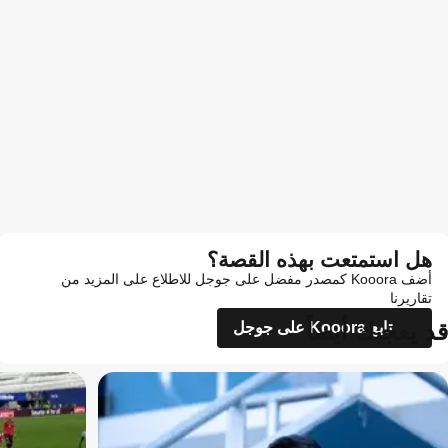
هل استمتعت بهذه القصة؟
أضف Kooora كمصدر مفضل على جوجل للاطلاع على المزيد من
تقاريرنا
قد يعجبك أيضاً
تابع Kooora على جوجل