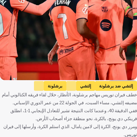
Getty Images
إلتشي ضد برشلونة
إلتشي
برشلونة
خطف فيران توريس مهاجم برشلونة، الأنظار، خلال لقاء فريقه الكتالوني أمام
الدوري الإسباني
فيران توريس
إسبانيا
كرة قدم
مضيفه إلتشي، مساء السبت، في الجولة 22 من عمر الدوري الإسباني.
ففي الدقيقة 40، وعندما كانت النتيجة تشير للتعادل الإيجابي 1-1، انطلق
فرينكي دي يونج، بالكرة، نحو منطقة جزاء أصحاب الأرض.
ومرر دي يونج، الكرة إلى لامين يامال، الذي استلم الكرة، وأرسلها إلى فيران
توريس.