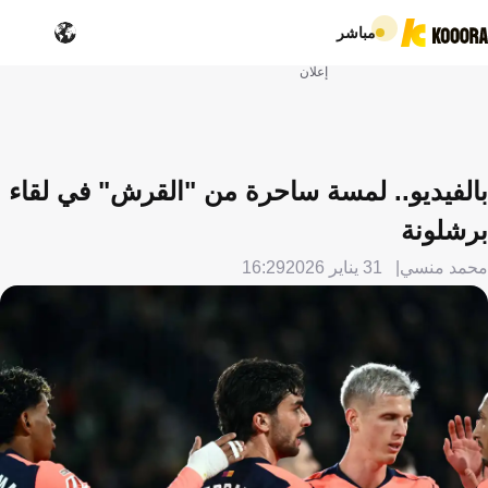
مباشر
إعلان
بالفيديو.. لمسة ساحرة من "القرش" في لقاء
برشلونة
محمد منسي
31 يناير 2026
16:29