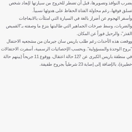
بضرب النوافذ وتصويرها، قبل أن تضطر للخروج من سيارتها لإبعاد شخص
تسلق فوقها، رغم محاولة الفتاة الحفاظ على هدوئها نسبياً.
وأسفر الهجوم عن أضرار بالغة في السيارة التي امتلأت بالانبعاجات
والضربات، وسط صرخات الجماهير التي طالبتها بنزع ما وصفته بـ"القميص
القذر"، والرحيل فوراً عن المكان.
ووقعت هذه الأحداث رغم طلب باريس سان جيرمان من مشجعيه الاحتفال
"بروح الوحدة والمسؤولية". وبحسب الإحصائيات الرسمية، أسفرت الاحتفالات
في منطقة باريس الكبرى عن 127 حالة اعتقال، ووقوع 11 جريحاً (بينهم حالة
خطيرة)، بالإضافة إلى إصابة 23 شرطياً بجروح طفيفة.