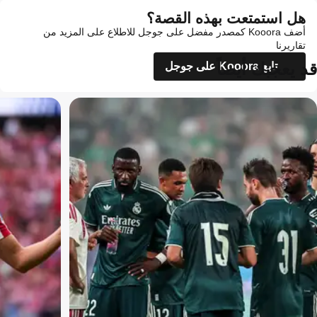
هل استمتعت بهذه القصة؟
أضف Kooora كمصدر مفضل على جوجل للاطلاع على المزيد من
تقاريرنا
قد يعجبك أيضاً
تابع Kooora على جوجل