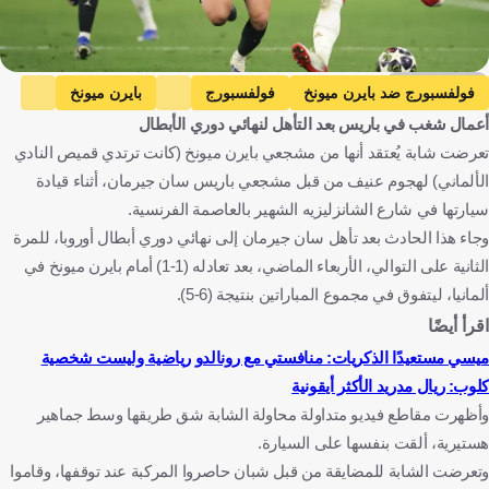
Getty Images
فولفسبورج ضد بايرن ميونخ
فولفسبورج
بايرن ميونخ
أعمال شغب في باريس بعد التأهل لنهائي دوري الأبطال
الدوري الألماني
بايرن ميونخ ضد باريس سان جيرمان
تعرضت شابة يُعتقد أنها من مشجعي بايرن ميونخ (كانت ترتدي قميص النادي
باريس سان جيرمان
دوري أبطال أوروبا
الألماني) لهجوم عنيف من قبل مشجعي باريس سان جيرمان، أثناء قيادة
باريس سان جيرمان ضد آرسنال
آرسنال
سيارتها في شارع الشانزليزيه الشهير بالعاصمة الفرنسية.
وست هام ضد آرسنال
وست هام
الدوري الإنجليزي الممتاز
وجاء هذا الحادث بعد تأهل سان جيرمان إلى نهائي دوري أبطال أوروبا، للمرة
الثانية على التوالي، الأربعاء الماضي، بعد تعادله (1-1) أمام بايرن ميونخ في
ألمانيا
فرنسا
إنجلترا
هنغاريا
كرة قدم
ألمانيا، ليتفوق في مجموع المباراتين بنتيجة (6-5).
اقرأ أيضًا
ميسي مستعيدًا الذكريات: منافستي مع رونالدو رياضية وليست شخصية
كلوب: ريال مدريد الأكثر أيقونية
وأظهرت مقاطع فيديو متداولة محاولة الشابة شق طريقها وسط جماهير
هستيرية، ألقت بنفسها على السيارة.
وتعرضت الشابة للمضايقة من قبل شبان حاصروا المركبة عند توقفها، وقاموا