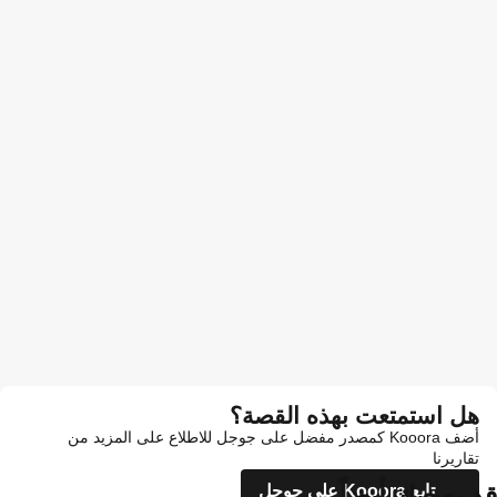
هل استمتعت بهذه القصة؟
أضف Kooora كمصدر مفضل على جوجل للاطلاع على المزيد من
تقاريرنا
قد يعجبك أيضاً
تابع Kooora على جوجل