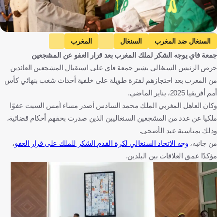
Getty Images
السنغال ضد المغرب
السنغال
المغرب
جمعة فاي يوجه الشكر لملك المغرب بعد قرار العفو عن المشجعين
كأس أمم إفريقيا
السنغال
المغرب
كرة قدم
حرص الرئيس السنغالي بشير جمعة فاي على استقبال المشجعين العائدين
من المغرب بعد احتجازهم لفترة طويلة على خلفية أحداث شغب بنهائي كأس
أمم أفريقيا 2025، يناير الماضي.
وكان العاهل المغربي الملك محمد السادس أصدر مساء أمس السبت عفوًا
ملكيا عن عدد من المشجعين السنغاليين الذين صدرت بحقهم أحكام قضائية،
وذلك بمناسبة عيد الأضحى.
من جانبه،
وجه الاتحاد السنغالي لكرة القدم الشكر للملك على قرار العفو
،
مؤكدًا عمق العلاقات بين البلدين.