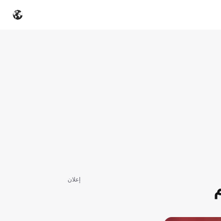
إعلان
م