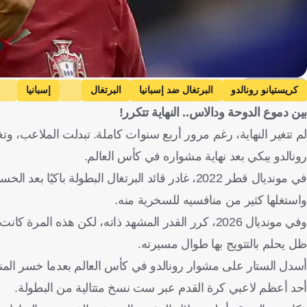
Getty Images
كريستيانو رونالدو
البرتغال ضد إسبانيا
البرتغال
إسبانيا
بين دموع الدوحة ودالاس.. النهاية تتكرر!
مصر
الجزائر
المغرب
تونس
كرة قدم
لم تتغير النهاية، رغم مرور أربع سنوات كاملة. تبدلت الملاعب، 
رونالدو يبكي بعد نهاية مشواره في كأس العالم.
في مونديال قطر 2022، غادر قائد البرتغال البطولة
واستغلها كثير من منافسيه للسخرية منه.
وفي مونديال 2026، كرر القدر المشهد ذاته، لكن هذه 
ظل يحلم بالتتويج بها طوال مسيرته.
أسدل الستار على مشوار رونالدو في كأس العالم بعدما خسر المنتخب
أحد أعظم لاعبي كرة القدم عبر ست نسخ متتالية من البطولة.