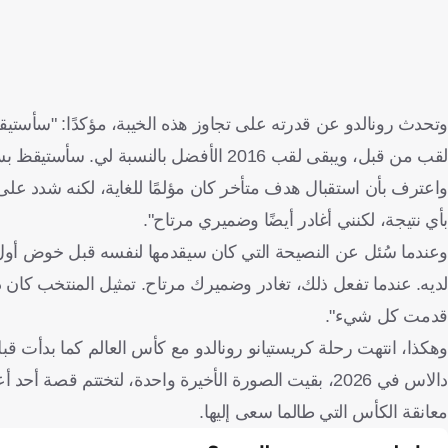
وتحدث رونالدو عن قدرته على تجاوز هذه الخيبة، مؤكدًا: "سأستيقظ 
لقب من قبل، ويبقى لقب 2016 الأفضل بالنسبة لي. سأستيقظ بسلام، فغدًا يوم جديد".
واعترف بأن استقبال هدف متأخر كان مؤلمًا للغاية، لكنه شدد على رض
بأي نتيجة، لكنني أغادر أيضًا وضميري مرتاح".
لديه. عندما تفعل ذلك، تغادر وضميرك مرتاح. تمثيل المنتخب كان دائ
قدمت كل شيء".
دالاس في 2026، بقيت الصورة الأخيرة واحدة، لتختتم قص
معانقة الكأس التي طالما سعى إليها.