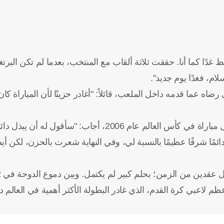
غدًا كما أنا. حققت ثلاثة ألقاب مع المنتخب، بعدما لم تكن البرت
اه عما قدمه داخل الملعب، قائلاً: "أغادر حزينًا لأن المباراة كا
وعندما سُئل عن النصيحة التي كان سيقدمها لنفسه قبل خوض أول مباراة في كأس العالم عام 2006، أجا
مًا شرفًا عظيمًا بالنسبة لي، وفي النهاية شعرت بالحزن، لكن أيضًا
ة أحد أعظم لاعبي كرة القدم، الذي غادر البطولة الأكثر أهمية في العال