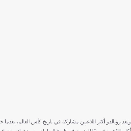
أكثر اللاعبين تعرضًا للهزيمة في تاريخ البطولة برصيد ثماني خسائ