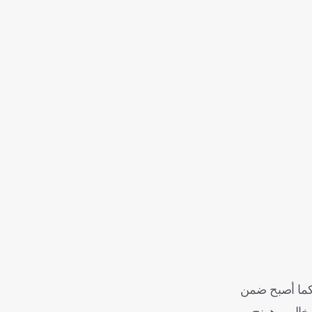
أكثر اللاعبين مشاركة في تاريخ كأس العالم، بعدما خاض البطولة في ست نسخ متتالية امتدت من 2006 وحتى 2026. كما أصبح ضمن
بخال، وهونج