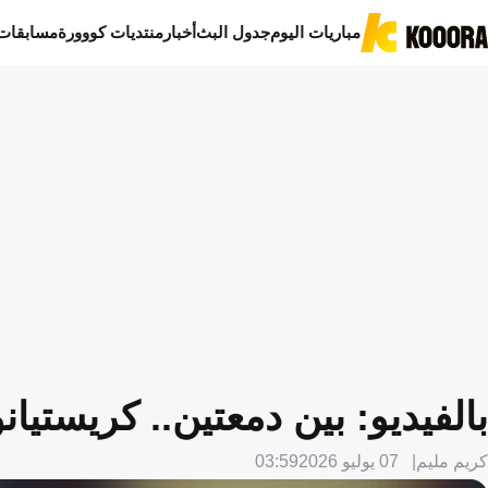
مباريات اليوم
جدول البث
أخبار
منتديات كووورة
مسابقات
بالفيديو: بين دمعتين.. كريستيا
كريم مليم
07 يوليو 2026
03:59