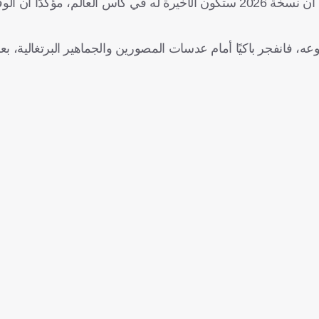
وكان رونالدو قد أعلن، خلال المؤتمر الصحفي الذي سبق المباراة، أن نسخة 2026 ستكون الأخيرة له في كأس العالم،
، فانفجر باكيًا أمام عدسات المصورين والجماهير البرتغالية، بع