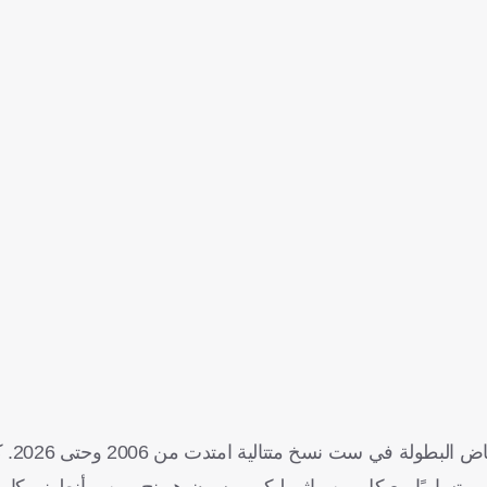
ويعد رونالدو 
ر، متساويًا مع كل من ماثيو ليكي، وسون هيونج مين، وأنطونيو كار