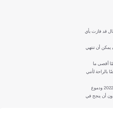
غال قد فازت بأي
ن يمكن أن تنتهي
ب: "سأقول له أن يبذل دائمًا أقصى ما
 بالراحة لأنني
وهكذا، انتهت رحلة كريستيانو رونالدو مع كأس العالم كما بدأت قبل عقدين من الزمن؛ بحلم كبير لم يكتمل. وبين دموع الدوحة في 2022 ودموع
م دون أن ينجح في