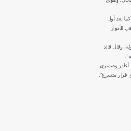
ما يعد أول
في الأدوار
ة. وقال قائد
".
 أغادر وضميري
ي قرار متسرع".