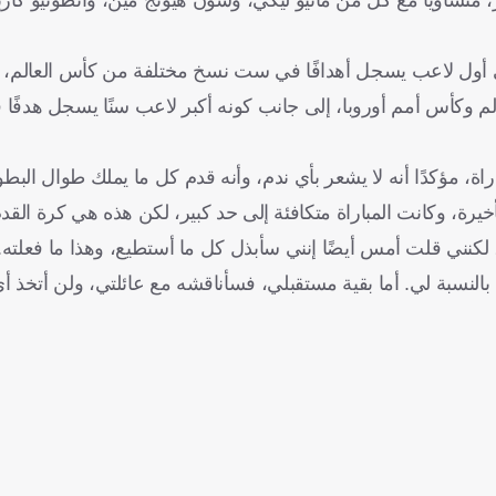
بقى أول لاعب يسجل أهدافًا في ست نسخ مختلفة من كأس العالم، ك
أس العالم وكأس أمم أوروبا، إلى جانب كونه أكبر لاعب سنًا يسجل هدفًا 
 مؤكدًا أنه لا يشعر بأي ندم، وأنه قدم كل ما يملك طوال البطول
لأخيرة، وكانت المباراة متكافئة إلى حد كبير، لكن هذه هي كرة القدم
لكنني قلت أمس أيضًا إنني سأبذل كل ما أستطيع، وهذا ما فعلته.
النسبة لي. أما بقية مستقبلي، فسأناقشه مع عائلتي، ولن أتخذ أ