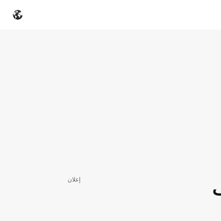
إعلان
ف