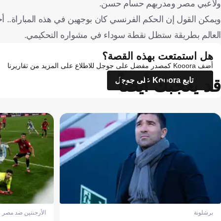
ولاعبي مصر ومدربهم حسام حسن.
ويمكن القول إن الحكم الفرنسي كان بوجهين في هذه المباراة.. 
العالم بطريقة ستظل نقطة سوداء في مشواره التحكيمي.
هل استمتعت بهذه القصة؟
أضف Kooora كمصدر مفضل على جوجل للاطلاع على المزيد من تقاريرنا
قد يعجبك أيضاً
تابع Kooora على جوجل
برشلونة
الأرجنتين ضد مصر