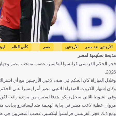
Getty Images
الأرجنتين ضد مصر
الأرجنتين
مصر
كأس العالم
ليو
مذبحة تحكيمية لمصر
فجر الحكم الفرنسي فرانسوا ليتكسير، غضب منتخب مصر وجهازه الفن
2026.
وخلال المباراة كان الحكم في صف لاعبي الأرجنتين مع أي اشتراك 
وكان إشهار الكروت الصفراء للاعبي مصر أمرا يسيرا على الحكم ال
وفي الشوط الثاني سجل زيكو، هدفا لمصر، من مرتدة رائعة لكن تق
مروان عطية لاعب مصر في بداية الهجمة ضد ليساندرو بجانب منق
ومع ذلك فجر الفرنسي فرانسوا ليتكسير، غضب المصريين في هدف ا