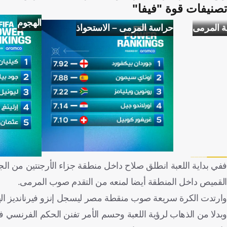
تصنيفات قوة "فيفا"
الهجوم
ة المرمى
حراسة المرمى – الاستحواذ
ففي بداية اللعبة انطلق صلاح داخل منطقة جزاء الأرجنتين من 
القميص داخل المنطقة أيضا لمنعه من التقدم صوب المرمى.
وارتدت الكرة سريعة صوب منقطة مصر ليسجل إنزو فيرنانديز اله
وبدلا من الذهاب لرؤية اللعبة وحسم الأمر تفنن الحكم الفرنسي