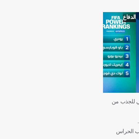
الدفاع
حي للجذب من
رب الحراس