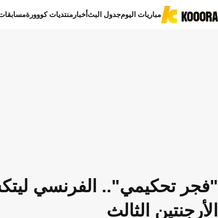
مباريات اليوم
جدول البث
أخبار
منتديات كووورة
مسابقات
"فجر تحكيمي".. الفرنسي ليتك
الأرجنتين الثالث