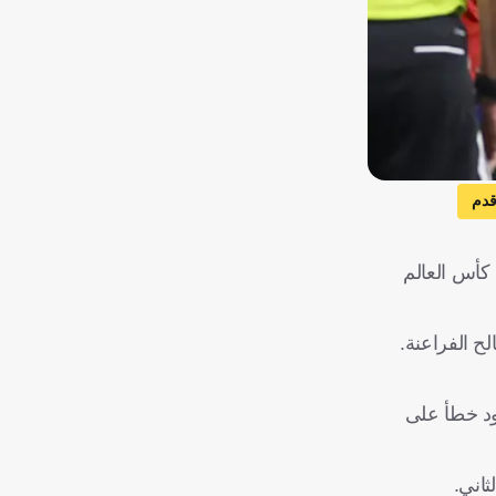
قدم
 كأس العالم
ح الفراعنة.
ود خطأ على
اني.