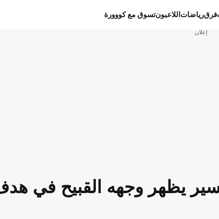
فرق
رياضات
اللاعبون
تسوق مع كووورة
إعلان
سير يظهر وجهه القبيح في هد