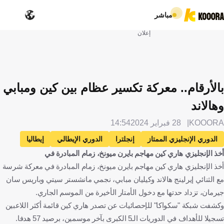
مباشر
إعلان
بالأرقام.. معركة تكسير عظام بين كين ومبابي
وهالاند
KOOORA
28 فبراير 2024
14:54
الدوري الإنجليزي الممتاز
إنجلترا
الدوري الإيطالي
إيطاليا
أخذ الإنجليزي هاري كين مهاجم بايرن ميونخ، زمام المبادرة في
الدوري الألماني
ألمانيا
الدوري الفرنسي
فرنسا
أخذ الإنجليزي هاري كين مهاجم بايرن ميونخ، زمام المبادرة في معركة شرسة
مانشستر سيتي
إنتر
بايرن ميونخ
ليون
مع الثنائي إيرلينج هالاند وكيليان مبابي، نجمي مانشستر سيتي وباريس سان
باريس سان جيرمان
فرايبورج
نابولي
جيرمان، تزداد حدتها مع دخول الأمتار الأخيرة من الموسم الجاري.
أليكساندر لاكازيتي
هاري كين
فيكتور أوسيمين
نيجيريا
وكشفت شبكة "سكواكا" للإحصائيات عن تصدر هاري كين قائمة أكثر اللاعبين
تسجيلا للأهداف في الدوريات الـ5 الكبرى بآخر موسمين، برصيد 57 هدفا.
كيليان مبابي
إرلينج هالاند
النرويج
لاوتارو مارتينيز
الأرجنتين