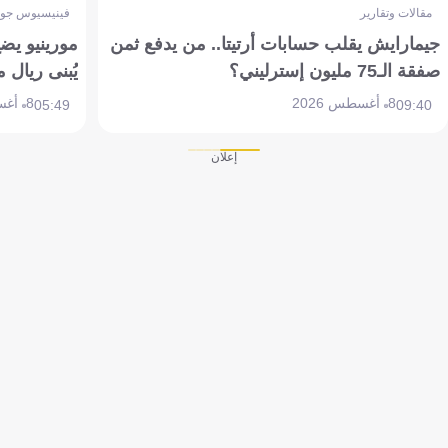
مقالات وتقارير
فينيسيوس جون
جيمارايش يقلب حسابات أرتيتا.. من يدفع ثمن
مورينيو يض
صفقة الـ75 مليون إسترليني؟
يُبنى ريال 
8 أغسطس 2026
8 أغسطس 2026
05:49
09:40
إعلان