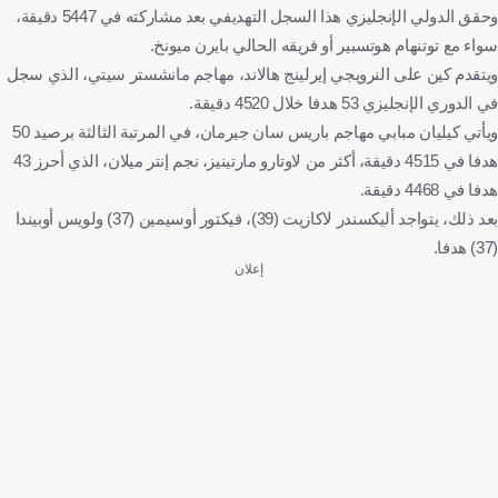
وحقق الدولي الإنجليزي هذا السجل التهديفي بعد مشاركته في 5447 دقيقة،
لويس أوبيندا
بلجيكا
كرة قدم
سواء مع توتنهام هوتسبير أو فريقه الحالي بايرن ميونخ.
ويتقدم كين على النرويجي إيرلينج هالاند، مهاجم مانشستر سيتي، الذي سجل
في الدوري الإنجليزي 53 هدفا خلال 4520 دقيقة.
ويأتي كيليان مبابي مهاجم باريس سان جيرمان، في المرتبة الثالثة برصيد 50
هدفا في 4515 دقيقة، أكثر من لاوتارو مارتينيز، نجم إنتر ميلان، الذي أحرز 43
هدفا في 4468 دقيقة.
بعد ذلك، يتواجد أليكسندر لاكازيت (39)، فيكتور أوسيمين (37) ولويس أوبيندا
(37) هدفا.
إعلان