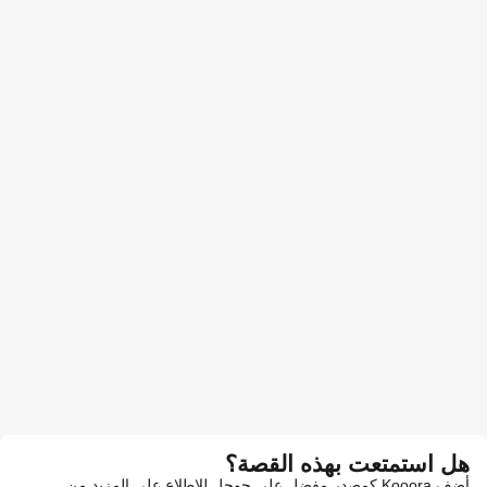
هل استمتعت بهذه القصة؟
أضف Kooora كمصدر مفضل على جوجل للاطلاع على المزيد من