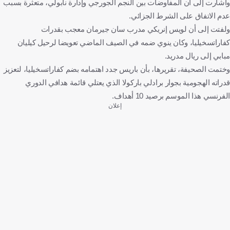
وأشارت إلى أن المفاوضات بين النجم الجورجي وإدارة نابولي، متعثرة بسبب
عدم الاتفاق على الشرط الجزائي.
ولفتت إلى أن لويس إنريكي مدرب سان جيرمان معجب بقدرات
كفاراتسخيليا، وكان ينوي ضمه في الصيف الماضي تعويضا لرحيل كيليان
مبابي إلى ريال مدريد.
وختمت الصحيفة، تقريرها، بأن باريس جدد اهتمامه بضم كفاراتسخيليا، لتعزيز
قدراته الهجومية بجوار برادلي باركولا الذي يعتلي قائمة هدافي الدوري
الفرنسي هذا الموسم برصيد 10 أهداف.
إعلان