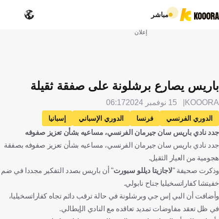
مباشر
إعلان
باريس يصارع برشلونة على صفقة ثقيلة
KOOORA
15 نوفمبر 2024
06:17
الدوري الفرنسي
فرنسا
الدوري الإسباني
إسبانيا
جدد نادي باريس سان جيرمان الفرنسي، مساعيه بشأن تعزيز صفوفه
برشلونة
باريس سان جيرمان
نابولي
إيطاليا
جدد نادي باريس سان جيرمان الفرنسي، مساعيه بشأن تعزيز صفوفه بصفقة
خفيتشا كفاراتسخيليا
جورجيا
الإنتقالات
كرة قدم
هجومية من العيار الثقيل.
وذكرت صحيفة "
لاجازيتا ديللو سبورت
" أن باريس بصدد التفكير مجددا في ضم
خفيتشا كفاراتسخيليا جناح نابولي.
وأضافت أن البي إس جي وبرشلونة في حالة ترقب دائم تجاه كفاراتسخيليا،
في ظل تعقد مفاوضات تمديد تعاقده مع النادي الإيطالي.