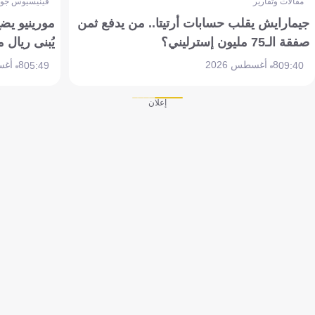
مقالات وتقارير
فينيسيوس جون
جيمارايش يقلب حسابات أرتيتا.. من يدفع ثمن
مورينيو يض
صفقة الـ75 مليون إسترليني؟
يُبنى ريال 
8 أغسطس 2026
8 أغسطس 2026
05:49
09:40
إعلان