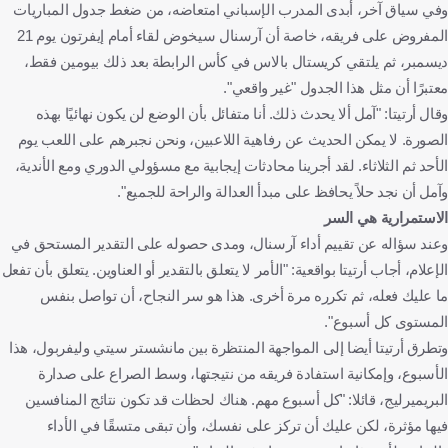
وفي سياق آخر، أبدى المدرب الإسباني امتعاضه، من ضغط جدول المباريات
المفروض على فريقه، خاصة أن آرسنال سيخوض لقاء أمام إيفرتون يوم 21
ديسمبر، ثم يلتقي كريستال بالاس في كأس الرابطة بعد ذلك بيومين فقط،
معتبرًا أن مثل هذا الجدول "غير واقعي".
وقال أرتيتا: "آمل ألا يحدث ذلك. أنا متفائل بأن الوضع لن يكون نهائيًا بهذه
الصورة. لا يمكن الحديث عن رفاهية اللاعبين، ونحن نجبرهم على اللعب يوم
الأحد ثم الثلاثاء. لقد أجرينا محادثات إيجابية مع مسؤولي الدوري ومع الأندية،
وآمل أن نجد حلاً يحافظ على مبدأ العدالة والراحة للجميع".
الاستمرارية هي السر
وعند سؤاله عن تقييم أداء آرسنال، ومدى حصوله على التقدير المستحق في
الإعلام، أجاب أرتيتا بواقعية: "الأمر لا يتعلق بالتقدير أو العناوين. يتعلق بأن تفعل
ما عليك فعله، ثم تكرره مرة أخرى. هذا هو سر النجاح، أن تواصل بنفس
المستوى كل أسبوع".
وتطرق أرتيتا أيضا إلى المواجهة المنتظرة بين مانشستر سيتي وليفربول، هذا
الأسبوع، وإمكانية استفادة فريقه من نتيجتها، وسط الصراع على صدارة
البريميرليج، قائلا: "كل أسبوع مهم. هناك لحظات قد تكون نتائج المنافسين
فيها مؤثرة، لكن عليك أن تركز على نفسك، وأن تبقى متسقًا في الأداء