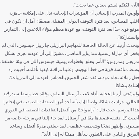
الآن، لكنكم لستم بعيدين عما يحدث".
وأوضح المدرب الإسباني أن المؤشرات الإيجابية تدل على إمكانية جاهزية
أغلب المصابين، بعد فترة التوقف الدولي المقبلة، مضيفًا: "آمل أن نكون في
موقع قوي جدًا بعد فترة التوقف، مع عودة معظم هؤلاء اللاعبين إلى التمارين
والمشاركة".
وتحدث أرتيتا عن الحالة الخاصة للمهاجم البرازيلي جابرييل جيسوس، الذي لم
يخض أي مباراة رسمية منذ يناير الماضي، مشيرًا إلى أن عودته تجري بشكل
تدريجي ومدروس: "الأمر يتعلق بخطوات يومية. جيسوس الآن في بيئة مختلفة،
وسط منافسة قوية في خط الهجوم، وعلينا مراقبة كيفية تأقلمه. أحببت رد
فعل زملائه تجاه عودته، فقد شعر الجميع بالحماس لعودته إلى التدريبات".
إشادة بتشاكا
ولم يُخف أرتيتا إعجابه بأداء لاعب آرسنال السابق، وقائد خط وسط سندرلاند
الحالي، جرانيت تشاكا، واصفًا إياه بأنه أحد أبرز الصفقات الصيفية في إنجلترا
هذا الموسم، حيث قال: "أراه واحدًا من أفضل التعاقدات الصيفية في الدوري.
أحببت كل دقيقة قضيناها معًا في آرسنال. لقد جاء إلينا في مرحلة خاصة من
مسيرته، وأظهر نضجًا وشخصية عظيمة.. لقد جعلني مدربًا أفضل، وساعد
الفريق والنادي على التطور. سأظل ممتنًا له إلى الأبد".