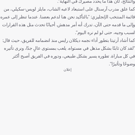
والنتائج، لأن هذا ما يحدد مصيرك في النهاية".
كما علق مدرب آرسنال على استبعاد لاعبه الشاب، مايلز لويس-سكيلي، من
قائمة المنتخب الإنجليزي: "بالتأكيد نحن هنا لدعم بعضنا. عندما تنظر إلى عمره
وإلى ما قدمه حتى الآن، تدرك أنه أمر مدهش. أحيانًا تحدث مثل هذه القرارات
لسبب وجيه، حتى لو لم نره اليوم".
كما أشاد أرتيتا بتطور أداء نجمه ديكلان رايس منذ انضمامه للفريق، حيث قال:
"لقد كان ثابتًا بشكل مذهل في مستواه. يلعب بمستوى عالٍ جدًا، ونرى تأثيره
في كل مباراة. تطوره يسير بشكل طبيعي، ودوره في الفريق أصبح أكثر
وضوحًا وتأثيرًا".
إعلان