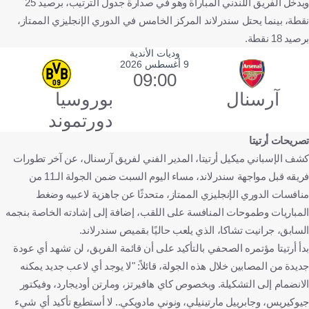
ويدخل الفريق اللندني المباراة وهو في صدارة جدول الترتيب، برصيد 25
نقطة، بينما يحتل سندرلاند المركز الخامس في الدوري الإنجليزي الممتاز،
برصيد 18 نقطة.
وديات الأندية
9 أغسطس 2026
09:00
آرسنال
بوروسيا
دورتموند
تصريحات أرتيتا
كشف الإسباني ميكيل أرتيتا، المدير الفني لفريق آرسنال، عن آخر تطورات
فريقه قبل مواجهة سندرلاند، مساء اليوم السبت ضمن الجولة الـ11 من
منافسات الدوري الإنجليزي الممتاز، متحدثًا عن جاهزية لاعبيه وضغط
المباريات وطموحات المنافسة على اللقب، إضافة إلى إشادته الخاصة بنجمه
السابق، جرانيت تشاكا، الذي يلعب حاليًا بقميص سندرلاند.
بدأ أرتيتا مؤتمره الصحفي بالتأكيد على أن قائمة الفريق، لن تشهد أي عودة
جديدة من المصابين خلال هذه الجولة، قائلاً: "لا يوجد أي لاعب جديد يمكنه
الانضمام إلى التشكيلة. وبخصوص كاي هافيرتز، ومارتن أوديجارد، وفيكتور
جيوكيريس، وجابرييل مارتينيلي، ونوني مادويكي.. لا أستطيع تأكيد أي شيء