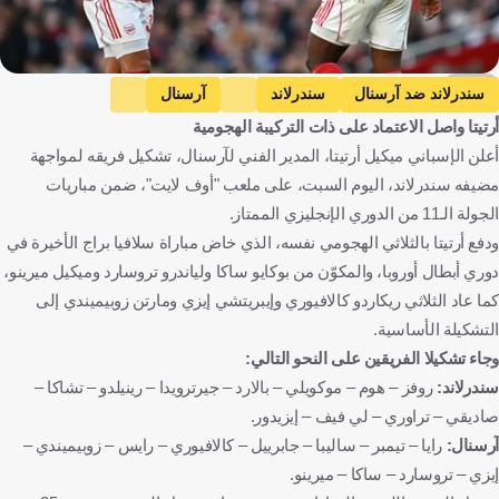
getty
سندرلاند ضد آرسنال
سندرلاند
آرسنال
أرتيتا واصل الاعتماد على ذات التركيبة الهجومية
الدوري الإنجليزي الممتاز
مارتن زوبيميندي
إيبيريشي إيز
أعلن الإسباني ميكيل أرتيتا، المدير الفني لآرسنال، تشكيل فريقه لمواجهة
ميكيل آرتيتا
إنجلترا
إسبانيا
كرة قدم
مضيفه سندرلاند، اليوم السبت، على ملعب "أوف لايت"، ضمن مباريات
الجولة الـ11 من الدوري الإنجليزي الممتاز.
ودفع أرتيتا بالثلاثي الهجومي نفسه، الذي خاض مباراة سلافيا براج الأخيرة في
دوري أبطال أوروبا، والمكوّن من بوكايو ساكا ولياندرو تروسارد وميكيل ميرينو،
كما عاد الثلاثي ريكاردو كالافيوري وإيبريتشي إيزي ومارتن زوبيميندي إلى
التشكيلة الأساسية.
وجاء تشكيلا الفريقين على النحو التالي:
سندرلاند:
روفز – هوم – موكويلي – بالارد – جيرترويدا – رينيلدو – تشاكا –
صاديقي – تراوري – لي فيف – إيزيدور.
آرسنال:
رايا – تيمبر – ساليبا – جابرييل – كالافيوري – رايس – زوبيميندي –
إيزي – تروسارد – ساكا – ميرينو.