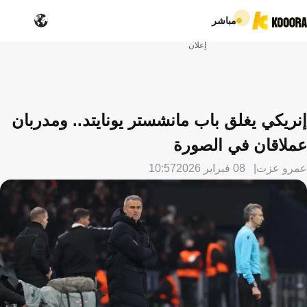
مباشر
إعلان
إنريكي يغلق باب مانشستر يونايتد.. ومدربان
عملاقان في الصورة
عمرو عزت
08 فبراير 2026
10:57