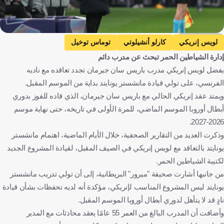
Getty Images
لويس إنريكي
كارلو أنشيلوتي
توماس توخيل
إدارة الشياطين الحمر تبحث عن مدرب دائم
مانشستر يونايتد
باريس سان جيرمان
إسبانيا
إيطاليا
يفضل لويس إنريكي مدرب باريس سان جيرمان تجدد تعاقده مع ناديه
ألمانيا
إنجلترا
فرنسا
كرة قدم
الفرنسي، على تولي قيادة مانشستر يونايتد بداية من الموسم المقبل.
ويمتد عقد إنريكي الحالي مع باريس سان جيرمان، الذي قاده للفوز بدوري
أبطال أوروبا الموسم الماضي، للمرة الأولى في تاريخه، حتى نهاية موسم
2026-2027.
وذكرت العديد من التقارير الصحفية، خلال الأيام الماضية، اهتمام مانشستر
يونايتد بالتعاقد مع لويس إنريكي في الصيف المقبل، لقيادة المشروع الجديد
لكتيبة الشياطين الحمر.
من جانبها أشارت صحيفة "ميرور" البريطانية، إلى أن تولي تدريب مانشستر
يونايتد ليس المشروع المناسب لإنريكي، مؤكدة أنه لديه تحفظات بشأن قيادة
نادٍ قد لا يتأهل لدوري أبطال أوروبا الموسم المقبل.
وأضافت أن المدرب البالغ من العمر 55 عامًا يعقد محادثات مع المدير