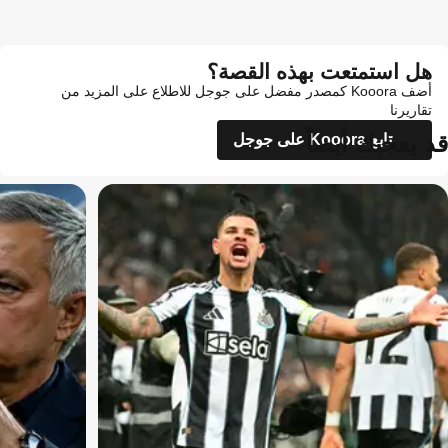
هل استمتعت بهذه القصة؟
أضف Kooora كمصدر مفضل على جوجل للاطلاع على المزيد من
تقاريرنا
قد يعجبك أيضاً
تابع Kooora على جوجل