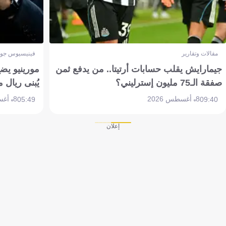
مقالات وتقارير
فينيسيوس جون
جيمارايش يقلب حسابات أرتيتا.. من يدفع ثمن
مورينيو يض
صفقة الـ75 مليون إسترليني؟
يُبنى ريال 
8 أغسطس 2026
8 أغسطس 2026
05:49
09:40
إعلان