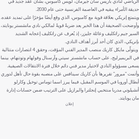
الرياضي لنادي باريس سان جيرمان، لويس كامبوس، بشأن عقد جديد في
حديقة الأمراء يبقيه في العاصمة الفرنسية حتى عام 2030.
ويتمتع إنريكي بعلاقة قوية مع كامبوس، الذي وقع أيضًا مؤخرًا على تمديد عقده.
وأوضحت الصحيفة أن هذا الخبر يعد ضربةً قويةً لمالكي نادي مانشستر يونايتد،
السير جيم راتكليف وعائلة جليزر، إذ يُعرف عن راتكليف إعجابه الشديد
بإنريكي، الذي كان أحد أبرز أهداف النادي.
ويتولّى مايكل كاريك منصب المدير الفني المؤقت، وحقق 4 انتصارات متتالية
في البريميرليج، على حساب مانشستر سيتي وآرسنال وفولهام وتوتنهام، بينما
يسعى مسؤولو النادي لاختيار مدير فني دائم خلال فترة الانتقالات الصيفية.
وأتمت "ميرور" تقريرها بأن كاريك سينافس على منصبه بقوة حال تأهل لدوري
أبطال أوروبا في الموسم المقبل، فيما يبرز اسما توماس توخيل وكارلو
أنشيلوتي مدربا منتخبي إنجلترا والبرازيل على الترتيب ضمن حسابات إدارة
مان يونايتد.
إعلان