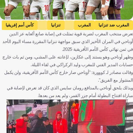
Getty Images
المغرب ضد تنزانيا
المغرب
تنزانيا
كأس أمم إفريقيا
تعرض منتخب المغرب لضربة قوية تمثلت في إصابة صانع ألعابه عز الدين
عز الدين أوناحي
المغرب
تنزانيا
كرة قدم
أوناحي في المران الأخير الذي سبق مواجهة تنزانيا المقررة مساء اليوم الأحد
في ثمن نهائي كأس الأمم الأفريقية 2025.
وظهر أوناحي وهو يستند إلى عكازين، لإعانته على المشي، ومن ثم بات خارج
حسابات المدير الفني للمغرب وليد الركراكي في لقاء الليلة.
وقالت مصادر لـ كووورة: "أوناحي صار خارج كأس الأمم الأفريقية، ولن يكمل
المشوار مع الفريق".
وبذلك يلحق أوناحي بالمدافع رومان سايس الذي كان قد تعرض لإصابة في
مباراة افتتاح البطولة أمام جزر القمر، ولم يعد من بعدها.