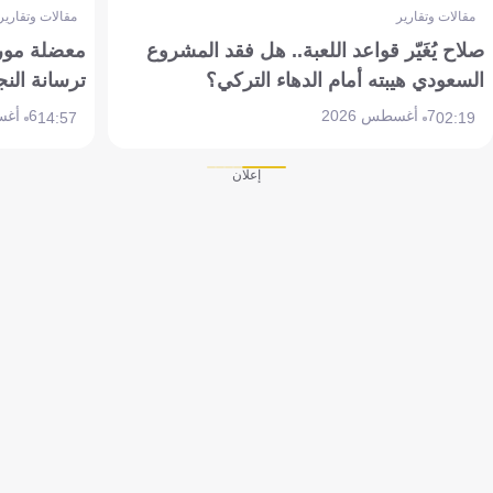
مقالات وتقارير
مقالات وتقارير
صلاح يُغَيّر قواعد اللعبة.. هل فقد المشروع
معضلة مورين
السعودي هيبته أمام الدهاء التركي؟
ترسانة النج
7 أغسطس 2026
6 أغسطس 2026
14:57
02:19
إعلان