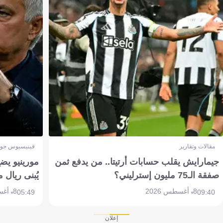
مقالات وتقارير
فينيسيوس جون
جيمارايش يقلب حسابات أرتيتا.. من يدفع ثمن
مورينيو يض
صفقة الـ75 مليون إسترليني؟
يُبنى ريال 
8 أغسطس 2026
8 أغسطس 2026
05:49
09:40
إعلان