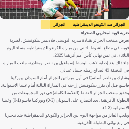
Getty Images
الجزائر ضد الكونغو الديمقراطية
الجزائر
ضربة قوية لمحاربي الصحراء
الكونغو الديمقراطية
كأس أمم إفريقيا
إسماعيل بن ناصر
تعرض منتخب الجزائر بقيادة مدربه البوسني فلاديمير بيتكوفيتش، لضربة
الجزائر
الكونغو - كينشاسا
المغرب
كرة قدم
قوية، في مطلع الشوط الثاني من مباراة الكونغو الديمقراطية، مساء اليوم
الثلاثاء، في ثمن نهائي كأس أمم أفريقيا 2025.
جاء ذلك بعد إصابة لاعب الوسط إسماعيل بن ناصر، ومغادرته ملعب المباراة
في الدقيقة 49 لصالح زميله حيماد عبدلي.
وشارك بن ناصر أساسيًا في أول مباراتين للجزائر أمام السودان وبوركينا
فاسو، قبل أن يقرر بيتكوفيتش إراحته في المباراة الثالثة أمام غينيا الاستوائية.
وحقق منتخب الجزائر 9 نقاط (العلامة الكاملة) في دور المجموعات من
البطولة الأفريقية، بعد انتصاره على السودان (3-0) وبوركينا فاسو (1-0) وغينيا
الاستوائية (3-1).
ويلعب الفائز من مواجهة اليوم بين الجزائر والكونغو الديمقراطية ضد نيجيريا
في ربع نهائي البطولة الأفريقية.