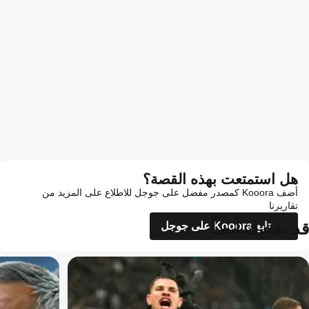
هل استمتعت بهذه القصة؟
أضف Kooora كمصدر مفضل على جوجل للاطلاع على المزيد من
تقاريرنا
قد يعجبك أيضاً
تابع Kooora على جوجل