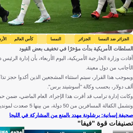
Getty Images
الجزائر ضد النمسا
الجزائر
النمسا
كأس العالم
الأر
السلطات الأمريكية بدأت مؤخرًا في تخفيف بعض القيود
الأرجنتين ضد الجزائر
الأرجنتين
النمسا ضد تونس
تونس
أفادت وزارة الخارجية الأمريكية، اليوم الأربعاء، بأن إدارة الرئي
السويد
الولايات المتحدة الأمريكية ضد باراجواي
الولايات المتحدة
الأجانب من دول معينة.
الولايات المتحدة الأمريكية ضد أستراليا
أستراليا
الجزائر
النم
السويد
باراغواي
تركيا
أستراليا
كرة قدم
ألف دولار، بحسب وكالة "أسوشيتد برس".
وكانت إدارة ترامب قد أقرت هذا الإجراء، العام الماضي، ضمن حم
وتشمل الكفالة المسافرين من 50 دولة، من بينها 5 صعدت لمونديال 2026، وهي: الجزائر، وتونس، والسنغال، وكوت ديفوار، والرأس الأخضر.
صحيفة إسبانية: برشلونة مهدد بالمنع من المشاركة في الليجا
تصنيفات قوة "فيفا"
الهجوم