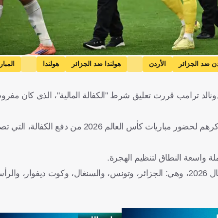
دن ضد الجزائر
الأردن
هولندا ضد الجزائر
هولندا
المبار
تونس ضد اليابان
اليابان
تونس ضد هولندا
السويد ضد تون
س دونالد ترامب قررت تعليق شرط "الكفالة المالية"، الذي كان مفروض
 الأمريكية
باراجواي
تركيا ضد الولايات المتحدة الأمريكية
سا
الولايات المتحدة
الأردن
هولندا
الأرجنتين
تونس
اليابان
لة واسعة النطاق لتنظيم الهجرة.