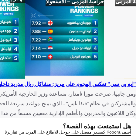
ة المرمى
حراسة المرمى – الاستحواذ
"إيه بي سي" تعكس الهجوم على بيريز: مشاكل ريال مدريد داخلي
ومن جانبها، صرحت مورا نامدار، مساعدة وزير الخارجية الأمريكي ل
والمشتركين في نظام "فيفا باس" - الذي يمنح مواعيد سريعة للحصول على ال
وكان اللاعبون والمدربون والأطقم الإدارية معفيين مسبقاً من هذ
هل استمتعت بهذه القصة؟
أضف Kooora كمصدر مفضل على جوجل للاطلاع على المزيد من تقاريرنا