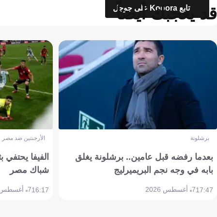
قد يعجبك أيضاً
تابع Kooora على جوجل
برشلونة
الأرجنتين ضد مصر
بعدما رفضه قبل عامين.. برشلونة يغلق
الفيفا يحتفي بث
بابه في وجه نجم البريميرليج
شباك مصر
7 أغسطس 2026
7 أغسطس 2026
16:17
17:47