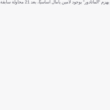
وحال نجح "الأخضر" في تحقيق تلك المعجزة، سيكون أول منتخب يهزم "الماتادور"