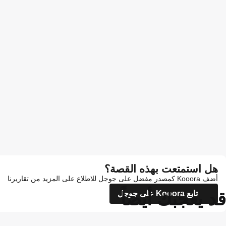
هل استمتعت بهذه القصة؟
أضف Kooora كمصدر مفضل على جوجل للاطلاع على المزيد من تقاريرنا
قد يعجبك أيضاً
تابع Kooora على جوجل