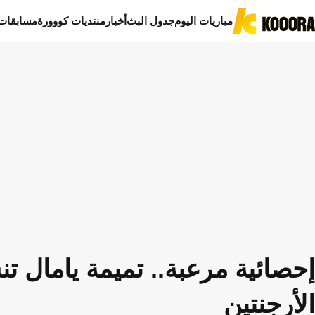
مباريات اليوم
جدول البث
أخبار
منتديات كووورة
مسابقات
إحصائية مرعبة.. تميمة يامال ت
الأرجنتين