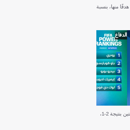
لى مدار تلك المباريات، سجل منتخب "لا روخا" 60 هدفًا، بمعدل يقترب من 3 أهداف في كل مباراة، شارك نجم برشلونة في 16 هدفًا منها، بنسبة
الدفاع
تأتي تلك الإحصائية المرعبة في الوقت الذي يطمح فيه المنتخب السعودي لتكرار معجزته في المونديال الأخير، عندما فاز على الأرجنتين بنتيجة 2-1،