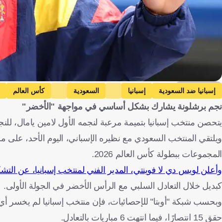
Getty Images
إسبانيا ضد السعودية
إسبانيا
السعودية
كأس العالم
نجم برشلونة يشارك بشكل أساسي في مواجهة "الأخضر"
الأرجنتين
كرة قدم
يتحصن منتخب إسبانيا بتميمة مرعبة لنجمه الأول لامين يامال، للنجا
ويلتقي المنتخب السعودي مع نظيره الإسباني، اليوم الأحد، على ملع
المجموعات ببطولة كأس العالم 2026.
وأعلن لويس دي لا فوينتي، المدير الفني لمنتخب إسبانيا، عن التش
كبديل خلال التعادل السلبي مع الرأس الأخضر في الجولة الأولى.
حقق 15 انتصارًا، فيما انتهت 6 مباريات بالتعادل.