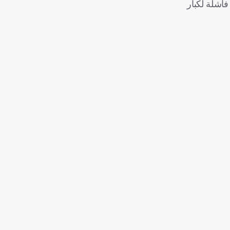
 بوجود لامين يامال أساسيًا، بعد 21 محاولة سابقة فاشلة لكبار