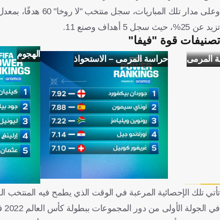
تزيد عن 25%، حيث سجل 5 أهداف وصنع 11.
تصنيفات قوة "فيفا"
الهجوم
ة المرمى
حراسة المرمى – الاستحواذ
في الجولة الأولى من دور المجموعات ببطولة كأس العالم 2022 في قطر.