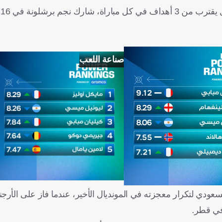
وع
صناعة اللعب