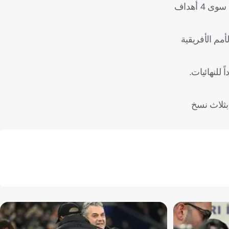
وتحتل جيبوتي المركز الأخير في المجموعة برصيد نقطة واحدة من التعادل مع إثيوبيا 1-1 مقابل الخسارة في 7 مباريات، ولم تسجل سوى 4 أهداف
مم الأفريقية
للنهائيات.
ام 2010 في طريقها إلى التتويج بثلاث نسخ