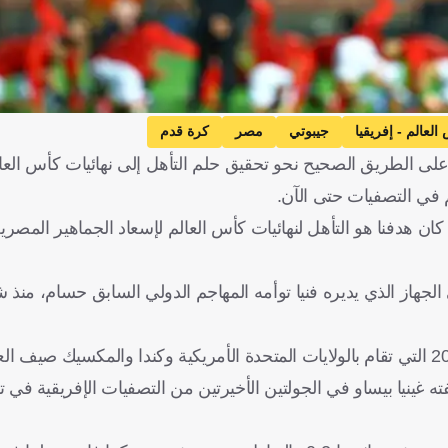
لعالم - إفريقيا
جيبوتي
مصر
كرة قدم
ى الطريق الصحيح نحو تحقيق حلم التأهل إلى نهائيات كأس العالم
 في التصفيات حتى الآن.
ان هدفنا هو التأهل لنهائيات كأس العالم لإسعاد الجماهير المصري
لجهاز الذي يديره فنيا توأمه المهاجم الدولي السابق حسام، منذ ش
وبات المنتخب المصري على أعتاب ضمان التأهل لكأس العالم 2026 التي تقام بالولايات المتحدة الأمريكية وكندا وال
ه غينيا بيساو في الجولتين الأخيرتين من التصفيات الإفريقية في 