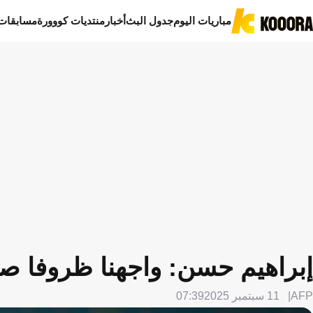
مباريات اليوم
جدول البث
أخبار
منتديات كووورة
مسابقات
إبراهيم حسن: واجهنا ظروفا صعب
AFP
11 سبتمبر 2025
07:39