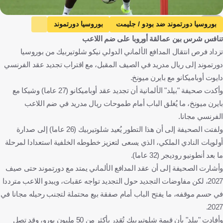
AFP
بوروسيا دورتموند ضد بودو / جليمت
بوروسيا دورتموند
تنافس شرس بين عمالقة أوروبا على ضم اللاعب
دوري أبطال أوروبا
نيكو شلوتيربيك
ريال مدريد
الإنتقالات
تزداد فرص انتقال المدافع الألماني الدولي نيكو شلوتيربيك من بوروسيا
ألمانيا
إسبانيا
كرة قدم
دورتموند إلى ريال مدريد في الصيف المقبل، مع اقتراب تجديد عقد الفرنسي
دايوت أوباميكانو مع بايرن ميونخ.
وأكدت صحيفة "بيلد" الألمانية أن تجديد عقد أوباميكانو (27 عاما) وشيكا مع
بايرن ميونخ، ما يُغلق الباب أمام طموحات ريال مدريد في ضم اللاعب
الفرنسي مجانا.
ولفتت الصحيفة إلى أن هذا التطور يُعيد شلوتيربيك (26 عاما) إلى صدارة
أولويات النادي الملكي، الذي يسعى لتعزيز خطوطه الخلفية استعدادا لمرحلة
ما بعد أنطونيو روديجر (32 عاما).
وأشارت الصحيفة إلى أن عقد المدافع الألماني يمتد مع دورتموند حتى صيف
2027، لكن مفاوضات التجديد حول التجديد تواجه عقبات، ويبدو اللاعب مترددا
في حسم موقفه، ما يفتح الباب أمام صفقة بيع محتملة لتجنب رحيله مجانا في
2027.
وأفادت "بيلد" بأن قيمة شلوتيربيك تُقدر بأكثر من 50 مليون يورو، وقد تصل