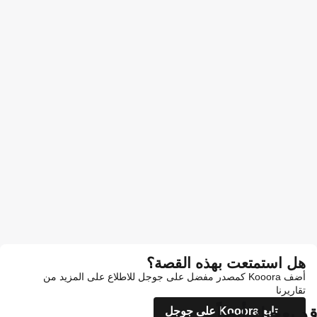
هل استمتعت بهذه القصة؟
أضف Kooora كمصدر مفضل على جوجل للاطلاع على المزيد من
تقاريرنا
قد يعجبك أيضاً
تابع Kooora على جوجل