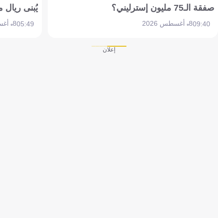
صفقة الـ75 مليون إسترليني؟
يُبنى ريال 
8 أغسطس 2026
8 أغسطس 2026
05:49
09:40
إعلان