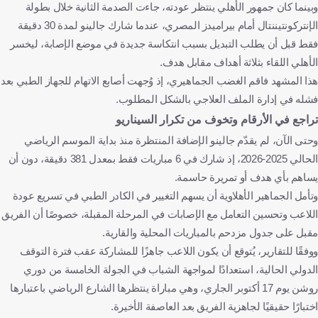
وبينما كان جمهور الأهلي ينتظر عودته، جاءت الصدمة الثانية خلال بطولة
الإنتركونتيننتال أمام بيراميدز المصري، عندما شارك جالينو لمدة 30 دقيقة
فقط قبل أن يطلب التبديل بسبب انتكاسة جديدة في موضع الإصابة، ليخسر
الأهلي اللقاء بثلاثة أهداف مقابل هدف.
هذا المشهد فاقم الغضب الجماهيري، إذ وُجهت أصابع الاتهام للجهاز الطبي بعد
فشله في إدارة الملف العلاجي بالشكل المطلوب.
تراجع في الأرقام وتخوف من تكرار السيناريو
وحتى الآن، لم يقدّم جالينو الإضافة المنتظرة منذ بداية الموسم الرياضي
الحالي 2025-2026، إذ شارك في 6 مباريات فقط بمعدل 381 دقيقة، دون أن
يساهم بأي هدف أو تمريرة حاسمة.
وتأمل الجماهير الأهلاوية أن يسهم التغيير في الكادر الطبي في تسريع عودة
اللاعب وتحسين التعامل مع الإصابات في المرحلة المقبلة، خصوصًا أن الفريق
مقبل على جدول مزدحم بالمباريات المحلية والقارية.
ووفقًا للتقارير، يُتوقع أن يكون اللاعب جاهزًا للمشاركة عقب فترة التوقف
الدولي الحالية، استعدادًا لمواجهة الشباب في الجولة الخامسة من دوري
روشن يوم 17 أكتوبر الجاري، وهي مباراة ينتظرها الشارع الرياضي باعتبارها
اختبارًا حقيقيًا لجاهزية الفريق بعد العاصفة الأخيرة.