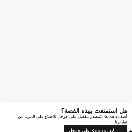
هل استمتعت بهذه القصة؟
أضف Kooora كمصدر مفضل على جوجل للاطلاع على المزيد من
تقاريرنا
قد يعجبك أيضاً
تابع Kooora على جوجل