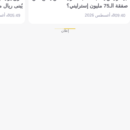
صفقة الـ75 مليون إسترليني؟
يُبنى ريال 
8 أغسطس 2026
8 أغسطس 2026
05:49
09:40
إعلان