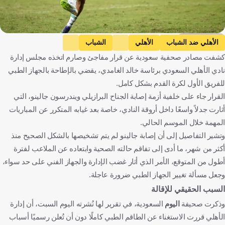
Getty Images
الأهلي ضد الشباب
الأهلي
الشباب
كشفت مصادر صحفية سعودية عن قرار مفاجئ وصارم اتخذه مجلس إدارة
دوري روشن السعودي
جالينو
المملكة العربية السعودية
نادي الأهلي السعودي برئاسة خالد الغامدي، يقضي بالإطاحة بالجهاز الطبي
البرازيل
كرة قدم
للفريق الأول لكرة القدم بشكل كامل.
القرار جاء على خلفية أزمة إصابة الجناح البرازيلي ويندرسون جالينو، التي
أثارت جدلاً واسعًا داخل أروقة النادي، خاصة بعد غيابه المتكرر عن المباريات
المهمة خلال الموسم الحالي.
وتشير التفاصيل إلى أن إصابة جالينو لم يتم تشخيصها بالشكل الصحيح منذ
أكثر من شهر، ما أدى إلى تفاقم حالته الصحية وابتعاده عن الملاعب لفترة
أطول من المتوقع، الأمر الذي أثار غضب الإدارة والجهاز الفني على حد سواء،
وجعل مسألة تغيير الجهاز الطبي ضرورة عاجلة.
السبب الحقيقي للإقالة
وذكرت صحيفة
اليوم
السعودية، في تقرير لها نُشرته اليوم السبت، أن إدارة
الأهلي قررت الاستغناء عن الطاقم الطبي كاملًا دون أن تُعلن رسميًا أسباب