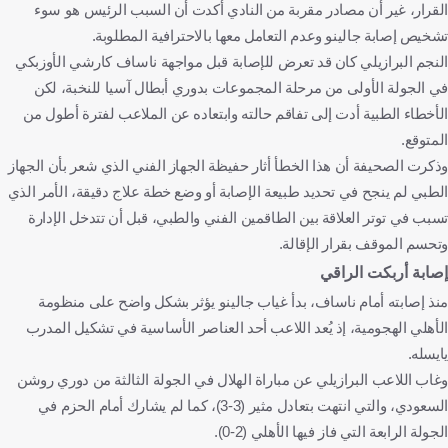
القرار، غير أن مصادر مقربة من النادي أكدت أن السبب الرئيس هو سوء
تشخيص إصابة جالينو وعدم التعامل معها بالاحترافية المطلوبة.
النجم البرازيلي كان قد تعرض للإصابة قبل مواجهة ناساف كارشي الأوزبكي
في الجولة الأولى من مرحلة المجموعات بدوري أبطال آسيا للنخبة، لكن
الأخطاء الطبية أدت إلى تفاقم حالته وابتعاده عن الملاعب لفترة أطول من
المتوقع.
وذكرت الصحيفة أن هذا الخطأ أثار حفيظة الجهاز الفني الذي شعر بأن الجهاز
الطبي لم ينجح في تحديد طبيعة الإصابة أو وضع خطة علاج دقيقة، الأمر الذي
تسبب في توتر العلاقة بين الطاقمين الفني والطبي، قبل أن تتدخل الإدارة
وتحسم الموقف بقرار الإقالة.
إصابة أربكت الراقي
منذ إصابته أمام ناساف، بدأ غياب جالينو يؤثر بشكل واضح على منظومة
الأهلي الهجومية، إذ يُعد اللاعب أحد العناصر الأساسية في تشكيل المدرب
يايسله.
وغاب اللاعب البرازيلي عن مباراة الهلال في الجولة الثالثة من دوري روشن
السعودي، والتي انتهت بتعادل مثير (3-3)، كما لم يشارك أمام الحزم في
الجولة الرابعة التي فاز فيها الأهلي (2-0).