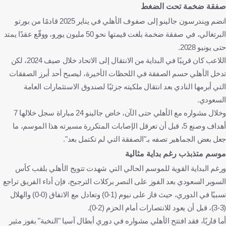
صفقة ضخمة تحت الضغط
انضم ويندرسون جالينو إلى صفوف الأهلي في يناير 2025 قادمًا من بورتو
البرتغالي، في صفقة ضخمة بلغت قيمتها نحو 50 مليون يورو، ووقّع عقدًا يمتد
حتى يونيو 2028.
اللاعب كان قريبًا في البداية من الانتقال إلى الاتحاد خلال صيف 2024، لكن
تدخل الأهلي حسم الصفقة في اللحظات الأخيرة، ليصبح أحد أبرز الصفقات
التي أبرمها النادي بعد انتقال ملكيته جزئيًا لصندوق الاستثمارات العامة
السعودي.
وخلال مشواره مع الأهلي حتى الآن، خاض جالينو 24 مباراة سجل خلالها 7
أهداف وصنع 5، قبل أن تعرقل الإصابات المتكررة مسيرته هذا الموسم، ما
جعل بعض الجماهير تصفه بـ"الصفقة التي لم تكتمل بعد".
موسم متذبذب رغم بداية مثالية
ورغم البداية القوية للموسم الحالي التي شهدت تتويج الأهلي بلقب كأس
السوبر السعودي بعد الفوز على النصر بركلات الترجيح، فإن أداء الفريق تراجع
نسبيًا في الدوري، حيث فاز على نيوم (1-0) وتعادل مع الاتفاق (0-0) والهلال
(3-3)، قبل أن يعود للانتصارات أمام الحزم (2-0).
أما قاريًا، فقد افتتح الأهلي مشواره في دوري أبطال آسيا "النخبة" بفوز مثير