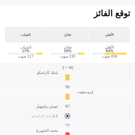
توقع الفائز
الأهلي
تعادل
الشباب
الأهلي
تعادل
الشباب
17‎%‎
19‎%‎
64‎%‎
434 صوت
130 صوت
117 صوت
90' + 2'
يانيك كاراسكو
90'
إنزو ميلوت
87'
جوش براونهيل
1:1
يانيك كاراسكو
77'
محمد الشويرخ