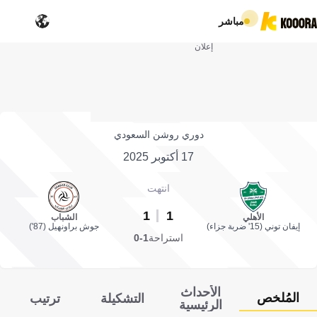
مباشر
إعلان
دوري روشن السعودي
17 أكتوبر 2025
انتهت
1
1
الأهلي
الشباب
إيفان توني (15' ضربة جزاء)
جوش براونهيل (87')
استراحة
1-0
الأحداث
المُلخص
التشكيلة
ترتيب
الرئيسية