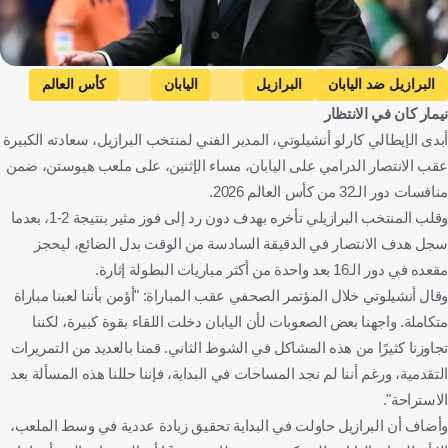
Getty Images
البرازيل ضد اليابان
البرازيل
اليابان
كأس العالم
نيمار كان في الانتظار
البرازيل ضد النرويج
كارلو أنشيلوتي
نيمار
كاسيميرو
أبدى الإيطالي كارلو أنشيلوتي، المدير الفني لمنتخب البرازيل، سعادته الكبيرة
البرازيل
اليابان
الولايات المتحدة
إيطاليا
كرة قدم
عقب الانتصار الدرامي على اليابان، مساء الإثنين، على ملعب هيوستن، ضمن
منافسات دور الـ32 من كأس العالم 2026.
وقلب المنتخب البرازيلي تأخره بهدف دون رد إلى فوز مثير بنتيجة 2-1، بعدما
سجل هدف الانتصار في الدقيقة السادسة من الوقت بدل الضائع، ليحجز
مقعده في دور الـ16 بعد واحدة من أكثر مباريات البطولة إثارة.
وقال أنشيلوتي خلال المؤتمر الصحفي عقب المباراة: "أؤمن بأننا لعبنا مباراة
متكاملة. واجهنا بعض الصعوبات لأن اليابان دخلت اللقاء بقوة كبيرة، لكننا
تجاوزنا كثيرًا من هذه المشاكل في الشوط الثاني. قمنا بالعديد من التمريرات
التقدمية، ورغم أننا لم نجد المساحات في البداية، فإننا حللنا هذه المسألة بعد
الاستراحة".
وأضاف أن البرازيل حاولت في البداية تحقيق زيادة عددية في وسط الملعب،