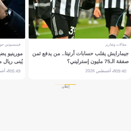
مقالات وتقارير
فينيسيوس جون
جيمارايش يقلب حسابات أرتيتا.. من يدفع ثمن
مورينيو يض
صفقة الـ75 مليون إسترليني؟
يُبنى ريال 
8 أغسطس 2026
8 أغسطس 2026
05:49
09:40
إعلان