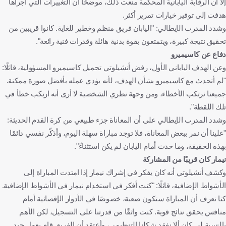
إلا أن الرقابة اليابانية المحكمة منعت ذلك، موضحًا أن التغييرات التي أجراها
هدفت إلى توفير خيارات تمرير أكثر.
وشدد المدرب الإيطالي: "اليابان فريق منظم وخطير للغاية. كانوا قريبين من
تحقيق نتيجة كبيرة، ويتمتعون بقوة بدنية هائلة وقدرات فنية رائعة".
دفاع عن كاسيميرو
وعن الهدف الياباني الأول، رفض أنشيلوتي تحميل كاسيميرو المسؤولية، قائلًا:
"لم أتحدث مع كاسيميرو بشأن الهدف، لأنه يؤدي عمله بأفضل صورة ممكنة.
جميعنا نرتكب الأخطاء، ومن وجهة نظري الشخصية لا أرى أنه ارتكب خطأ في
تلك اللقطة".
وشدد المدرب الإيطالي على أن المعاناة جزء طبيعي من كرة القدم الحديثة:
"علينا أن نمر ببعض المعاناة، فلا توجد مباراة سهلة اليوم، وأذكّر نفسي دائمًا
بهذه الحقيقة، وما حدث أمام اليابان لم يكن استثناءً".
نيمار كان قريبًا من المشاركة
وكشف أنشيلوتي أنه كان يفكر في إشراك نيمار إذا امتدت المباراة إلى
الأشواط الإضافية، قائلًا: "كنت أفكر في استخدام نيمار في الأشواط الإضافية.
كنا نعرف أن المباراة ستكون صعبة، خصوصًا في الأدوار الإقصائية أمام
منافس يحقق نتائج قوية. كنت واثقًا من قدرتنا على التسجيل، لكن الأهم
بالنسبة لي كان ألا نفقد شكلنا التنظيمي، وأعتقد أن الفريق قام بعمل جيد