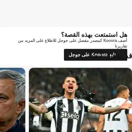
هل استمتعت بهذه القصة؟
أضف Kooora كمصدر مفضل على جوجل للاطلاع على المزيد من
تقاريرنا
قد يعجبك أيضاً
تابع Kooora على جوجل