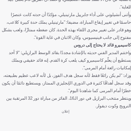
للغاية".
وأثنى أنشيلوتي على أداء جابرييل مارتينيلي، مؤكدًا أن حدته كانت عنصرًا
حاسمًا في تغيير إيقاع المباراة، مضيفا: "مارتينيلي يملك حدة كبيرة كلاعب،
وهو قادر على تغيير مجرى اللقاء بهذه الحدة. كان ضغطه ممتازًا، ولعب بشكل
مفتوح إلى جانب فينيسيوس، وكان الاثنان في غاية القوة".
كاسيميرو قائد لا يحتاج إلى دروس
واختتم المدير الفني حديثه بالإشادة مجددًا بقائد الوسط البرازيلي: "لا أحد
يستطيع أن يعلّم كاسيميرو كيف يلعب كرة القدم. إنه قائد حقيقي ويملك
إمكانيات رائعة أمام المرمى".
وزاد: "لم يكن رائعًا فقط لأنه سجل هدف الفوز، بل لأنه لاعب عظيم بطبيعته،
وقد سجل أهدافًا كثيرة في الدوري الإنجليزي الممتاز، ويستطيع دائمًا أن يكون
خطرًا أمام المرمى كما شاهدنا اليوم".
وينتظر منتخب البرازيل في دور الـ16، الفائز من مباراة دور 32 المرتقبة بين
النرويج وكوت ديفوار.
إعلان