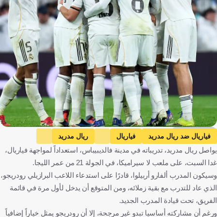
Getty Images
فياريال ضد ريال مدريد
فياريال
ريال مدريد
يواصل ريال مدريد، تدريباته في مدينة فالديبيباس، استعداداً لمواجهة فياريال،
الدوري الإسباني
رودريجو جوس
راؤول اسينسيو
إسبانيا
غدا السبت، على ملعب لا سيراميكا، في الجولة 21 من عمر الليجا.
كرة قدم
وسيكون المدرب ألفارو أربيلوا، قادرًا على استدعاء اللاعب البرازيلي رودريجو،
الذي عاد للتدرب مع بقية زملائه، ومن المتوقع أن يدخل لأول مرة في قائمة
الفريق، تحت قيادة المدرب الجديد.
ورغم أن مشاركته أساسيا تبدو غير مرجحة، إلا أن رودريجو يمثل خياراً إضافياً