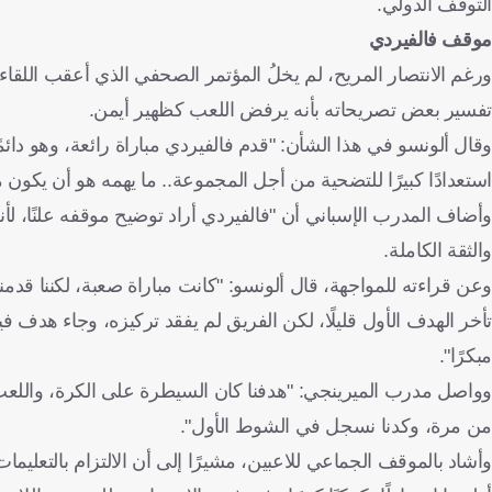
التوقف الدولي.
موقف فالفيردي
ورغم الانتصار المريح، لم يخلُ المؤتمر الصحفي الذي أعقب اللقاء
تفسير بعض تصريحاته بأنه يرفض اللعب كظهير أيمن.
وقال ألونسو في هذا الشأن: "قدم فالفيردي مباراة رائعة، وهو دائ
استعدادًا كبيرًا للتضحية من أجل المجموعة.. ما يهمه هو أن يكون مف
وأضاف المدرب الإسباني أن "فالفيردي أراد توضيح موقفه علنًا، لأنه
والثقة الكاملة.
وعن قراءته للمواجهة، قال ألونسو: "كانت مباراة صعبة، لكننا قدمنا أ
تأخر الهدف الأول قليلًا، لكن الفريق لم يفقد تركيزه، وجاء هدف 
مبكرًا".
وواصل مدرب الميرينجي: "هدفنا كان السيطرة على الكرة، واللعب ب
من مرة، وكدنا نسجل في الشوط الأول".
وأشاد بالموقف الجماعي للاعبين، مشيرًا إلى أن الالتزام بالتعليما