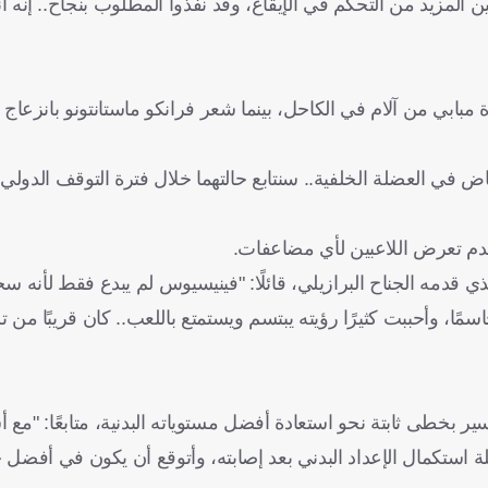
بين المزيد من التحكم في الإيقاع، وقد نفذوا المطلوب بنجاح.. إنه ا
ة مبابي من آلام في الكاحل، بينما شعر فرانكو ماستانتونو بانزعاج
 في العضلة الخلفية.. سنتابع حالتهما خلال فترة التوقف الدولي، 
دم تعرض اللاعبين لأي مضاعفات.
ي قدمه الجناح البرازيلي، قائلًا: "فينيسيوس لم يبدع فقط لأنه 
سمًا، وأحببت كثيرًا رؤيته يبتسم ويستمتع باللعب.. كان قريبًا من 
ر بخطى ثابتة نحو استعادة أفضل مستوياته البدنية، متابعًا: "مع 
ستكمال الإعداد البدني بعد إصابته، وأتوقع أن يكون في أفضل ح