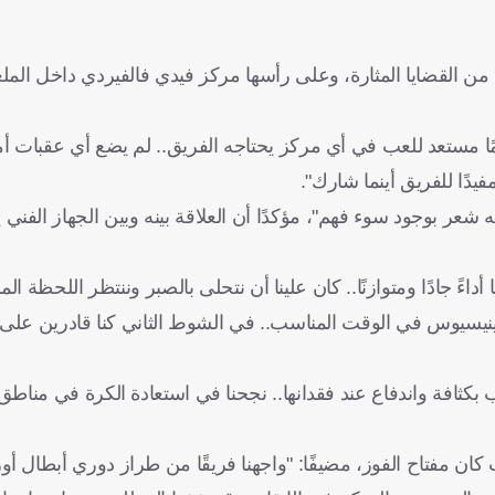
 من القضايا المثارة، وعلى رأسها مركز فيدي فالفيردي داخل المل
مًا مستعد للعب في أي مركز يحتاجه الفريق.. لم يضع أي عقبات أم
يدًا للفريق أينما شارك".
 شعر بوجود سوء فهم"، مؤكدًا أن العلاقة بينه وبين الجهاز الفني 
داءً جادًا ومتوازنًا.. كان علينا أن نتحلى بالصبر وننتظر اللحظة ال
فينيسيوس في الوقت المناسب.. في الشوط الثاني كنا قادرين على إن
كثافة واندفاع عند فقدانها.. نجحنا في استعادة الكرة في مناطق
ت كان مفتاح الفوز، مضيفًا: "واجهنا فريقًا من طراز دوري أبطال أو