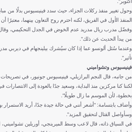
أكتوبر".
وحول تغيير منفذ ركلات الجزاء، حيث سدد فينيسيوس بدلًا من مبابي
المنفذ الأول في الفريق، لكنه احترم روح التعاون بينهما، معتبرًا أ
وفضّل مدرب ريال مدريد عدم الخوض في الجدل التحكيمي، وقال باخ
من يبدأ الحديث عن ذلك".
وعندما سُئل ألونسو عما إذا كان سيُشرك بيلينجهام في ديربي مدريد ا
تأثير".
فينيسيوس وتشواميني
من جانبه، قال النجم البرازيلي، فينيسيوس جونيور، في تصريحات
ل
لكننا كنا مركزين منذ البداية، وسعيد جدًا بالعودة إلى الانتصارات ف
بخطوة، لأن الموسم ما زال طويلًا".
وأضاف بابتسامة: "أشعر أنني في حالة جيدة جدًا، أريد الاستمرار
وسأواصل القتال لتحقيق المزيد".