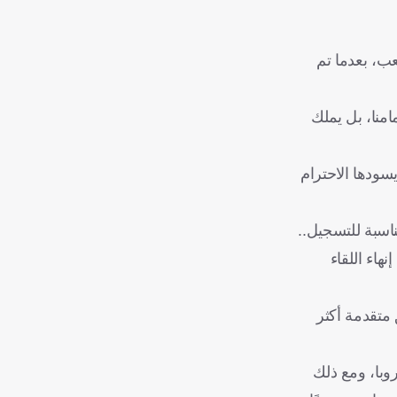
عب، بعدما تم
امنا، بل يملك
يسودها الاحترام
مناسبة للتسجيل..
هاء اللقاء
 متقدمة أكثر
روبا، ومع ذلك