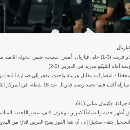
ياريال
أعرب تشابي ألونسو، المدير الفني لريال مدريد، عن سعادته بانتصار فريقه (3-1) على فياريال، أمس السبت، ضمن الجو
 أمام أتلتيكو مدريد في الديربي (5-2).
وبهذا الفوز، رفع ريال مدريد رصيده إلى 21 نقطة من 8 مباريات، محققًا 7 انتصارات مقابل هزيمة واحدة، ليقفز إلى صدارة 
نقطتين عن برشلونة، صاحب المركز الثاني بـ19 نقطة، الذي لعب مباراة أقل، فيما تجمد رص
ريق أظهر جدية وانضباطًا كبيرين، وعرف كيف ينتظر اللحظة المناس
لتسجيل بثقة، مشيرًا إلى أن هذا الفوز يمنح الفريق قدرًا من الهدو