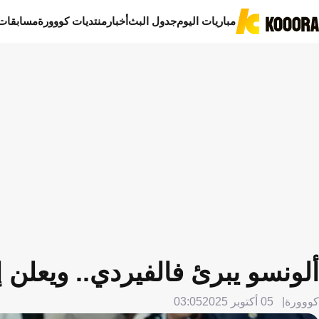
مباريات اليوم
جدول البث
أخبار
منتديات كووورة
مسابقات
ألونسو يبرئ فالفيردي.. ويعلن إ
كووورة
05 أكتوبر 2025
03:05