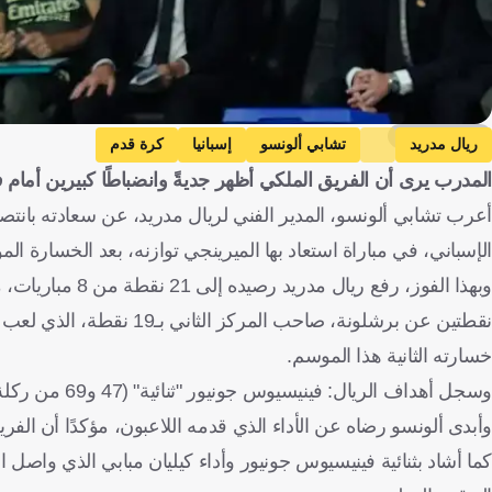
Getty Images
ريال مدريد
تشابي ألونسو
إسبانيا
كرة قدم
المدرب يرى أن الفريق الملكي أظهر جديةً وانضباطًا كبيرين أمام ف
الإسباني، في مباراة استعاد بها الميرينجي توازنه، بعد الخسارة المؤلمة
خسارته الثانية هذا الموسم.
وسجل أهداف الريال: فينيسيوس جونيور "ثنائية" (47 و69 من ركلة جزاء)، وكيليان مبابي (81).
وأبدى ألونسو رضاه عن الأداء الذي قدمه اللاعبون، مؤكدًا أن الف
كما أشاد بثنائية فينيسيوس جونيور وأداء كيليان مبابي الذي واصل ا