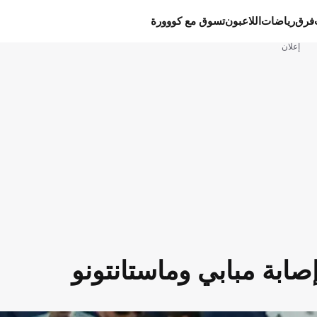
فرق
رياضات
اللاعبون
تسوق مع كووورة
إعلان
صابة مبابي وماستانتونو