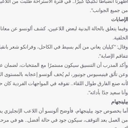
أظهرنا انضباطًا تكتيكيًا كبيرًا.. في فترة الاستراحة طلبت من اللاع
من جميع الجوانب".
الإصابات
وفيما يتعلق بالحالة البدنية لبعض اللاعبين، كشف ألونسو عن معانا
الخلفية.
وقال: "كيليان يعاني من ألم بسيط في الكاحل، وفرانكو شعر بانقباض
تتفاقم الإصابة".
وأكد المدرب أن التنسيق سيكون مستمرًا مع المنتخبات، لضمان ع
وعن تألق فينيسيوس جونيور، لم يُخف ألونسو إعجابه بالمستوى الذ
لأنه صنع الفارق طوال اللقاء.. تفوقه في المواجهات الفردية كان حا
وأنا سعيد جدًا بأدائه".
بيلينجهام
أما بخصوص جود بيلينجهام، فأوضح ألونسو أن اللاعب الإنجليزي يسي
من العمل بعد التوقف، سيكون جود في حالة أفضل.. هو في مرحلة ا