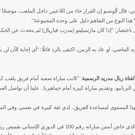
، قال ألونسو إن القرار جاء من اللاعبين داخل الملعب، موضحًا أ
ن "هذا النوع من التفاهم دليل على وحدة المجموعة".
تصار: "إذا كان مارسيلينو (مدرب فياريال) لم يتحدث عن الحكم،
لماضي، لو عاد به الزمن، اكتفى بالرد قائلًا: "أي إجابة الآن لن ي
قناة ريال مدريد الرسمية
: "كانت مباراة صعبة أمام فريق يلعب ك
ي البرنابيو، وتقديم مباراة كبيرة أمام جماهيرنا.. علينا أن نواصل ا
 بهذا المستوى لمساعدة الفريق.. لدي ثقة كبيرة في نفسي وفي ال
في السياق ذاته، قال لاعب وسط الميرينجي، أوريلين تشواميني، الذي خاض أمس مباراته رقم 100 في 