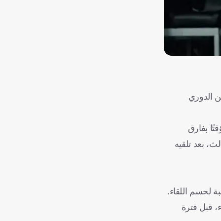
لة الثامنة من الدوري
الليجا مؤقتًا بفارق
يد فياريال عند 16 نقطة، في المركز الثالث، بعد تلقيه
بة لحسم اللقاء.
ء، قبل فترة