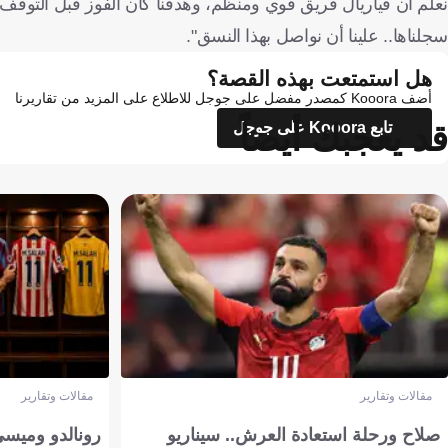
نعلم أن فياريال فريق قوي ومنظم، وهدفنا كان الفوز قبل التوقف ال
سجلناها.. علينا أن نواصل بهذا النسق".
هل استمتعت بهذه القصة؟
أضف Kooora كمصدر مفضل على جوجل للاطلاع على المزيد من تقاريرنا
قد يعجبك أيضاً
تابع Kooora على جوجل
مقالات وتقارير
مقالات وتقارير
صلاح ورحلة استعادة العرش.. سيناريو
رونالدو وميسي