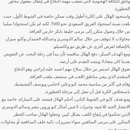
وخلق الكثافة الهجومية التي تصعّب مهمة الدفاع في إبطال مفعول محاور
الخطورة.
واستحوذ الهلال على الكرة أطول وقت ممكن خاصة في الشوط الأول، حيث
بلغت نسبة استحواذ الفريق السعودي نحو 60%، لكنه لم يكن استحواذا سلبيا
من خلال وصول متكرر إلى مرمى خليفة بابكر حارس الغرافة.
محاولات لا تتوقف من خلال سالم الدوسري وعبدالله الحمدان وكايو سيزار،
بالإضافة لفرص أخرى عن طريق ثيو وكانسيلو.
ومع الهدف المبكر، دفع الهلال منافسه لأن يبدأ في رحلة البحث عن التعويض
بعدما كان متعادلا وينشد التقدم على أرضه.
تفوق الهلال استمر من خلال سلاح مهم اعتمد عليه إنزاجي وهو الدفاع
المتقدم الذي يبقي مناطق اللعب في منتصف ملعب الغرافة.
وقام في أكثر من مناسبة محمد كنو وعلي لاجامي ويوسف أكتشيشيك
باستخلاص الكرة قبل أن تصل إلى مرحلة الخطورة.
ومع هدف كايو في الشوط الثاني، أحكم الهلال قبضته على المباراة، خاصة مع
الانتشار الجيد للاعبيه، وخبرات لاعبين أمثال كنو وروبن نيفيز وسالم الدوسري
الذين تحكموا في إيقاع اللعب بشكل كبير، وجعلوا الهلال صاحب الخطر
المتكرر على مرمى المنافس سواء بتمريرات ذكية خلف المدافعية أو محاولات
بمجهود فردي.