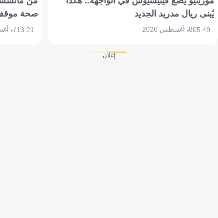
مورينيو يضع فينيسيوس في الواجهة.. هكذا
من مانشستر
يُبنى ريال مدريد الجديد
صحة موقف تين 
8 أغسطس 2026
7 أغسطس 2026
13:21
05:49
إعلان