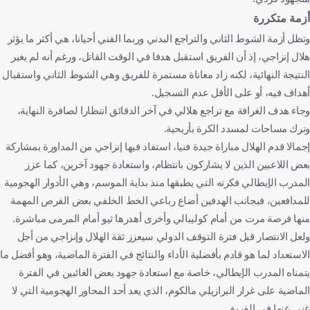
أزمة متكررة
وتظل أزمة الشوط الثاني والتراجع البدني وربما الفني أحيانا، هي أكثر ما يؤثر
هلال إنزاجي، إذ أن الفريق استقبل هدفا في الوقت القاتل، ورغم أنه لم يغير
النتيجة النهائية، لكنه زاد معاناة مستمرة للفريق وهي الشوط الثاني واستقبال
أهداف فيه، أو على الأقل عدم التسجيل.
وجاء هدف الغرافة مع تراجع هلالي في آخر الدقائق انتظارا لصافرة النهاية،
وترك مساحات لمسدد الكرة بأريحية.
إجمالا قدم الهلال مباراة جيدة فنيا، استفاد فيها إنزاجي من المداورة بمشاركة
بعض اللاعبين الذين لا يشاركون بانتظام، واستعادة جهود آخرين، كما عزز
المدرب الإيطالي فكرته التي يطبقها منذ بداية الموسم، وهي الأدوار الهجومية
للمدافعين، فبجانب الهدفين أضاع رباعي الخط الخلفي بعض الفرص المهمة
منها فرصة مرت من أمام كوليبالي وأخرى أهدرها ثيو أمام المرمى مباشرة.
ولعل الانتصار قبل فترة التوقف الدولي سيعزز ثقة الهلال وإنزاجي من أجل
الاستعداد لما هو قادم بأفضلية الأداء والنتائج في الفترة الماضية، وهو أفضل ما
يتمناه المدرب الإيطالي، خاصة مع استعادة جهود بعض الغائبين في الفترة
الماضية على غرار البرازيلي مالكوم، الذي يعد أحد المحاور الهجومية التي لا
غنى عنها في الفريق.