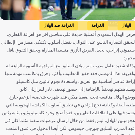
Getty Images
الهلال
الغرافة
الغرافة ضد الهلال
فرض الهلال السعودي أفضلية جديدة على منافس آخر هو الغرافة القطري،
دوري أبطال آسيا النخبة
النجمة ضد الهلال
النجمة
ليحقق انتصاره التاسع على التوالي، بفضل أسلوب تكتيكي مميز من الإيطالي
دوري روشن السعودي
سيموني إنزاجي
المملكة العربية السعودية
سيموني إنزاجي، يجعل الفريق الأزرق متسيدا المباراة ويحقق التفوق بأقل
قطر
إيطاليا
كرة قدم
مجهود.
بذكاء شديد تعامل مدرب إنتر ميلان السابق مع المواجهة الآسيوية الرابعة له
ولفريقه هذا الموسم، فقد حقق المطلوب وأكثر، وخرق بمكاسب مهمة منها
إراحة عناصر أساسية مع الفريق، واستعادة نجوم غائبين مثل كانسيلو،
ومساهمتهم تهديفياً بالإضافة إلى حضور تهديفي نادر للبرازيلي كايو.
ووضع الهلال منافسه تحت ضغط مبكر، فقد ظهرت شخصية الزعيم خارج
ملعبه أيضا، وكعادته نجح إنزاجي في تطبيق أسلوب الكماشة الهجومية التي
يعتمد فيها على انطلاقات الظهيرين، فقد أصبح وجود كانسيلو وثيو بمثابة رئتين
هجوميتين للهلال، ليس فقط من خلال إرسال عرضيات متقنة مثلما كان في
عهد المدرب السابق جورجي جيسوس، لكن أيضا الدخول في عمق الملعب