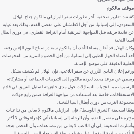
موقف مالكوم
كشفت تقارير صحفية، آخر تطورات سفر البرازيلي مالكوم جناح الهلال
السعودي، إلى إسبانيا، من أجل الاطمئنان على مفصل القدم، وذلك بعد غيابه
عن قائمة فريقه قبل المواجهة المرتقبة أمام الغرافة القطري، في دوري أبطال
آسيا للنخبة.
وكان الهلال قد أعلن مساء الأحد، أن مالكوم سيغادر صباح اليوم الإثنين رفقة
أحد أعضاء الجهاز الطبي إلى إسبانيا، من أجل الخضوع للمزيد من الفحوصات
الطبية الدقيقة على موضع الإصابة.
ورغم إعلان النادي الأزرق عن سفر اللاعب، فإن الهلال لم يكشف بشكل
رسمي عن موعد محدد لعودة مالكوم إلى التدريبات الجماعية أو مشاركاته
الرسمية، مما فتح باب التساؤلات حول مدى جاهزيته لتمثيل الفريق في قادم
الاستحقاقات، خاصة بعد استبعاده من مواجهة الغرافة ضمن رابع جولات
مجموعة الغرب من دوري أبطال آسيا للنخبة.
وفقًا لصحيفة "الشرق الأوسط"، فإن البرازيلي مالكوم لا يعاني من تداعيات
مؤثرة على مفصل القدم، وأن الرحلة إلى إسبانيا تأتي كإجراء وقائي لا أكثر.
وأشارت الصحيفة إلى أن اللاعب لا يعاني من مضاعفات، وأن الفحص هدفه
التأكد من سلامة المفصل قبل دخوله مرحلة الاستعداد البدني للعودة إلى