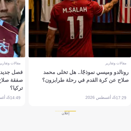
مقالات وتقارير
مقالات وتقارير
رونالدو وميسي نموذجًا.. هل تخلى محمد
فصل جديد بم
صلاح عن كرة القدم في رحلة طرابزون؟
صفقة صلاح
تركيا؟
5 أغسطس 2026
5 أغسطس 2026
14:49
17:29
إعلان