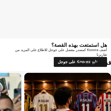
هل استمتعت بهذه القصة؟
أضف Kooora كمصدر مفضل على جوجل للاطلاع على المزيد من
تقاريرنا
قد يعجبك أيضاً
تابع Kooora على جوجل