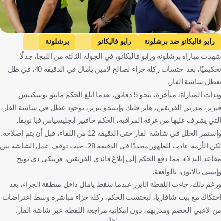
Getty Images
رايو فاليكانو ضد برشلونة
رايو فاليكانو
برشلونة
شهدت مباراة برشلونة ورايو فاليكانو، في الجولة الثالثة من الليجا، جدلًا
الدوري الإسباني
إسبانيا
كرة قدم
تحكيميًا، بعد احتساب ركلة جزاء لصالح لامين يامال في الدقيقة 40، في ظل
تعطل شاشة الفار.
وبدأت المباراة، متأخرة، بنحو 5 دقائق، بعدما أبلغ الحكم ماتيو بوسكيتس
فيرير، مدربي الفريقين، هانز فليك وإينيجو بيريز، بوجود عطل في شاشة الفار،
التي يشرف عليها من غرفة المراقبة، الحكم خافيير إيجليسياس فيا نويفا.
واستمر الخلل في شاشة الفار حتى الدقيقة 12 من اللقاء، قبل أن يتم إصلاحه.
لكن الأزمة عادت للظهور مجددًا في الدقيقة 28، حيث توقف عمل الشاشة بين
مقاعد البدلاء، مما دفع الحكم إلى إبلاغ قائدي الفريقين، فرينكي دي يونج
وإيسي بالاثون، بالواقعة.
ورغم ذلك، جاءت اللقطة الأبرز عندما سقط يامال داخل منطقة الجزاء، بعد
احتكاك مع بيب شافاريا، ليحتسب الحكم، ركلة جزاء مباشرة وسط اعتراضات
من لاعبي الخصم ومدربهم، دون إمكانية مراجعة اللقطة عبر شاشة الفار.
إعلان