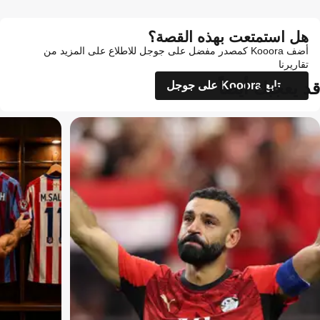
هل استمتعت بهذه القصة؟
أضف Kooora كمصدر مفضل على جوجل للاطلاع على المزيد من
تقاريرنا
قد يعجبك أيضاً
تابع Kooora على جوجل