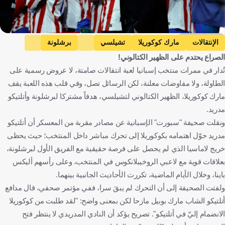
Getty Images
الإنتقالات
مارك كوكوريلا
تشيلسي
برشلونة
الصراع يحتدم على الظهير الكتالوني!
أتلتيكو مدريد
إسبانيا
كأس العالم
إسبانيا
تُدار في ممرات منتخب إسبانيا لعبة انتقالات صامتة، لا عروض رسمية على
كرة قدم
الطاولة، ولا مفاوضات معلنة، لكن الرسائل تصل، وفي قلب هذه اللعبة يقف
مارك كوكوريلا، الظهير الكتالوني لتشيلسي، هدفاً مشتركا لبرشلونة وأتلتيكو
مدريد.
ونقلت صحيفة "سبورت" الإسبانية عن مصادر مقربة من المعسكر أن أتلتيكو
مدريد حوّل اهتمامه بكوكوريلا إلى تحرك مباشر داخل المنتخب؛ حيث يحظى
خريج لاماسيا الذي لم يحصل على فرصة حقيقية مع الفريق الأول لبرشلونة،
بعلاقات قوية مع لاعبي الروخيبلانكوس في المنتخب، وعلى رأسهم أليكس
باينا، وخلال الأيام الماضية، تكررت الأحاديث الجانبية بينهما.
ولفتت الصحيفة إلى أن التحرك لم يبقَ سرا، ففي مؤتمر صحفي، قال مدافع
أتلتيكو الشاب مارك بوبيل مازحا لكن بمعنى واضح: "لقد طلبت من كوكوريلا
الانضمام إليّ في أتلتيكو". تصريح يؤكد أن النادي المدريدي لا ينتظر فتح