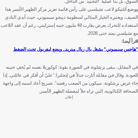
السوق، بل بدأ عملية "التجنيد" من الداخل.
ووضع أتلتيكو لاعب تشيلسي على رأس قائمة تعزيز مركز الظهير الأيسر هذا
الصيف، ويعتبره الخيار المثالي لمنظومة دييجو سيميوني، حيث أبدى النادي
استعداده للتحرك بعرض يقارب 48 مليون جنيه إسترليني، رغم أن عقد اللاعب
مع تشيلسي يمتد حتى 2028.
اقرأ أيضا:
"هاجس سيميوني" يشغل بال ريال مدريد.. ويضع ليفربول تحت الضغط
في المقابل، يبقى برشلونة في الصورة بقوة؛ كوكوريلا نفسه لم يُخفِ حنينه
للعودة، وقال في مقابلة أثارت جدلاً في إنجلترا: "عليّ أن أفكر في عائلتي، إذا
جاء عرض برشلونة، سيكون من الصعب رفضه". تصريح أعاد اسمه إلى واجهة
الصحافة الكتالونية، التي تراه حلاً لمعضلة الظهير الأيسر.
إعلان