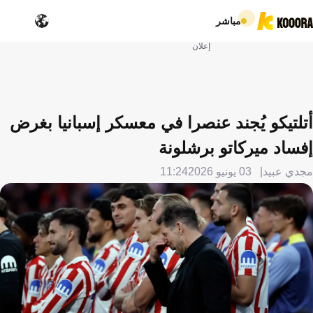
مباشر
إعلان
أتلتيكو يُجند عنصرا في معسكر إسبانيا بغرض
إفساد ميركاتو برشلونة
مجدي عبيد
03 يونيو 2026
11:24