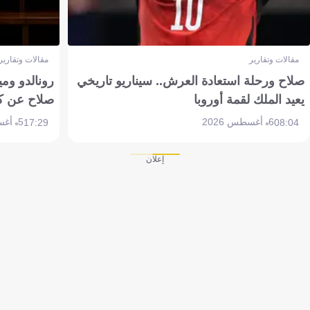
مقالات وتقارير
مقالات وتقارير
صلاح ورحلة استعادة العرش.. سيناريو تاريخي
رونالدو وم
يعيد الملك لقمة أوروبا
صلاح عن ك
6 أغسطس 2026
5 أغسطس 2026
17:29
08:04
إعلان