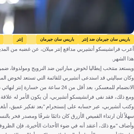
Getty Images
باريس سان جيرمان ضد إنتر
باريس سان جيرمان
إنتر
أعرب فرانشيسكو أتشيربي مدافع إنتر ميلان، عن غضبه من المدير 
التصفيات المؤهلة لكأس العالم - أوروبا
فرانشيسكو آتشيربي
لوتشيانو
هذا الشهر.
ويستعد منتخب إيطاليا لخوض مباراتين ضد النرويج ومولدوفا، ضمن تصف
وكان سباليتي قد استدعى أتشيربي للقائمة التي تستعد لخوض ال
الانضمام للمعسكر، بعد أقل من 24 ساعة من خسارة إنتر لنهائي دوري أبطال أوروبا بخماسية نظيفة أمام باريس سان جيرمان.
ومع ذلك، فقد نفى فرانشيسكو أتشيربي، أن يكون الأمر له علاقة 
وكتب أتشيربي، عبر حسابه على إنستجرام "بعد تفكير عميق، أبلغت 
سهلاً لأن ارتداء القميص الأزرق كان دائمًا شرفًا ومصدر فخر بالنسب
وأضاف "مع ذلك، أعتقد أنه في ضوء الأحداث الأخيرة، فإن الظروف 