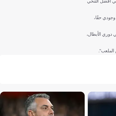
إني أفضل التنحي
جودي حقًا،
ي دوري الأبطال،
الملعب".