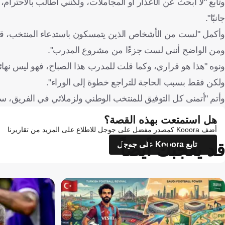
وتابع "لا أبحث عن الأعذار أو المجاملات، ولكنني أطالب بالاحترام
جانبًا".
وأكمل "لست من الأشخاص الذين يتمسكون باستدعاء المنتخب، قدمت
ومن الواضح أنني لست جزءًا من مشروع المدرب".
ونوه "هذا هو قراري، وكما قلت للمدرب هذا الصباح، فهو ليس نهائي
ولكن فقط بسبب الحاجة للتراجع خطوة إلى الوراء".
وأتم "أتمنى كل التوفيق للمنتخب الوطني ولزملائي في الفريق، 
هل استمتعت بهذه القصة؟
أضف Kooora كمصدر مفضل على جوجل للاطلاع على المزيد من تقاريرنا
قد يعجبك أيضاً
تابع Kooora على جوجل