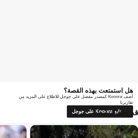
هل استمتعت بهذه القصة؟
أضف Kooora كمصدر مفضل على جوجل للاطلاع على المزيد من
تقاريرنا
قد يعجبك أيضاً
تابع Kooora على جوجل