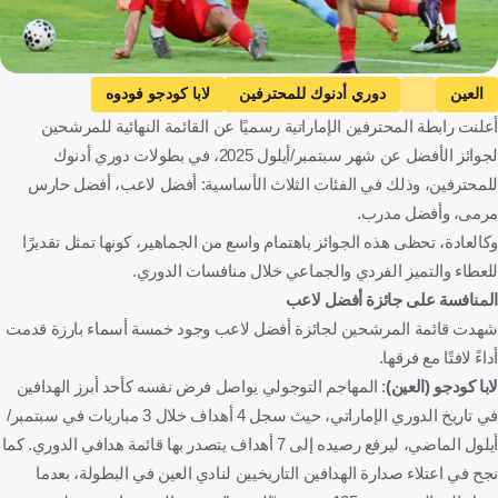
العين
دوري أدنوك للمحترفين
لابا كودجو فودوه
أعلنت رابطة المحترفين الإماراتية رسميًا عن القائمة النهائية للمرشحين
كريم البركاوي
الظفرة
دوسان تاديتش
الوحدة
لجوائز الأفضل عن شهر سبتمبر/أيلول 2025، في بطولات دوري أدنوك
إتحاد كلباء
دبا الفجيرة
مهند علي كاظم
للمحترفين، وذلك في الفئات الثلاث الأساسية: أفضل لاعب، أفضل حارس
احمد نور الله
فوك راشوفيتش
فلاديمير إيفيتش
لويس كاسترو
مرمى، وأفضل مدرب.
خالد عيسى
علي محمد علي محمد الحوسني
المغرب
البرتغال
وكالعادة، تحظى هذه الجوائز باهتمام واسع من الجماهير، كونها تمثل تقديرًا
للعطاء والتميز الفردي والجماعي خلال منافسات الدوري.
كرة قدم
المنافسة على جائزة أفضل لاعب
شهدت قائمة المرشحين لجائزة أفضل لاعب وجود خمسة أسماء بارزة قدمت
أداءً لافتًا مع فرقها.
لابا كودجو (العين)
: المهاجم التوجولي يواصل فرض نفسه كأحد أبرز الهدافين
في تاريخ الدوري الإماراتي، حيث سجل 4 أهداف خلال 3 مباريات في سبتمبر/
أيلول الماضي، ليرفع رصيده إلى 7 أهداف يتصدر بها قائمة هدافي الدوري. كما
نجح في اعتلاء صدارة الهدافين التاريخيين لنادي العين في البطولة، بعدما