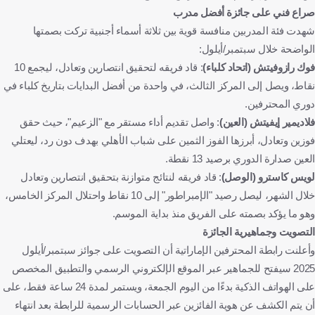
صراع فني على جائزة أفضل مدرب
شهدت فئة المدربين منافسة قوية بين ثلاثة أسماء أجنبية تركت بصمتها
الواضحة خلال سبتمبر/أيلول:
فوك رازوفيتش (اتحاد كلباء)
: قاد فريقه لتحقيق انتصارين وتعادل، ليجمع 10
نقاط، ويصل إلى المركز الثالث، في واحدة من أفضل البدايات بتاريخ كلباء في
دوري المحترفين.
فلاديمير إيفيتش (العين)
: واصل تقديم أداء مستقر مع "الزعيم"، حيث حقق
فوزين وتعادل، أبرزها الفوز الثمين على شباب الأهلي بهدف دون رد، ليعتلي
العين صدارة الدوري برصيد 13 نقطة.
لويس كاسترو (الوصل)
: قاد فريقه لنتائج متوازنة بتحقيق انتصارين وتعادل
خلال الشهر، ليصل رصيد "الإمبراطور" إلى 10 نقاط واحتلال المركز الخامس،
وهو ما يؤكد بصمته على الفريق منذ بداية الموسم.
التصويت وجماهيرية الجائزة
وأعلنت رابطة المحترفين الإماراتية أن التصويت على جوائز سبتمبر/أيلول
2025 سيفتح للجماهير عبر الموقع الإلكتروني الرسمي والتطبيق المخصص
على الهواتف الذكية بدءًا من اليوم الجمعة، ويستمر لمدة 24 ساعة فقط، على
أن يتم الكشف عن هوية الفائزين عبر الحسابات الرسمية للرابطة بعد انتهاء