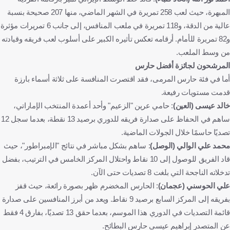
المبهرة، حيث لعب 258 تمريرة في الشهر الماضي، منها 207 صحيحة بنسبة
عالية من الدقة، و118 تمريرة في ملعب المنافس، إلى جانب 6 تمريرات مؤثرة
و82 تمريرة للأمام. أرقامه تعكس تأثيره الكبير على أسلوب لعب فريقه وقيادته
من وسط الملعب.
المرشحون لجائزة أفضل حارس
أما في فئة حارس المرمى، فقد اقتصرت المنافسة على ثلاثة أسماء بارزة
قدمت مستويات رفيعة.
خالد عيسى (العين)
: حامي عرين "الزعيم" وأحد أعمدة المنتخب الإماراتي،
ساهم في الحفاظ على صدارة فريقه للدوري برصيد 13 نقطة، بعدما سجل 12
تصديًا حاسمًا خلال الجولات الماضية.
محمد علي الوالي (الوصل)
: ساهم بشكل مباشر في نتائج "الإمبراطور"، حيث
قاد الفريق للوصول إلى 10 نقاط واحتلال المركز الخامس في الترتيب، بفضل
تدخلاته الناجحة التي بلغت 8 تصديات حتى الآن.
علي الحوسني (عجمان)
: الحارس المخضرم ظهر بصورة رائعة، حيث قفز
بفريقه إلى المركز السابع برصيد 9 نقاط. ويعد من أبرز المنافسين على صدارة
قائمة التصديات في الدوري هذا الموسم، بعدما حقق 13 تصديًا، بفارق 4 فقط
عن المتصدر إبراهيم عيسى حارس البطائح.