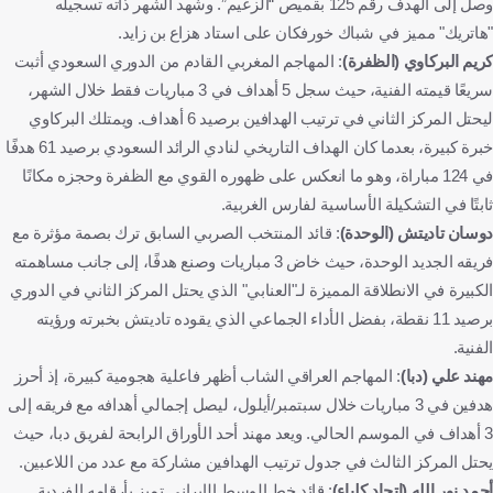
وصل إلى الهدف رقم 125 بقميص “الزعيم”. وشهد الشهر ذاته تسجيله
"هاتريك" مميز في شباك خورفكان على استاد هزاع بن زايد.
كريم البركاوي (الظفرة)
: المهاجم المغربي القادم من الدوري السعودي أثبت
سريعًا قيمته الفنية، حيث سجل 5 أهداف في 3 مباريات فقط خلال الشهر،
ليحتل المركز الثاني في ترتيب الهدافين برصيد 6 أهداف. ويمتلك البركاوي
خبرة كبيرة، بعدما كان الهداف التاريخي لنادي الرائد السعودي برصيد 61 هدفًا
في 124 مباراة، وهو ما انعكس على ظهوره القوي مع الظفرة وحجزه مكانًا
ثابتًا في التشكيلة الأساسية لفارس الغربية.
دوسان تاديتش (الوحدة)
: قائد المنتخب الصربي السابق ترك بصمة مؤثرة مع
فريقه الجديد الوحدة، حيث خاض 3 مباريات وصنع هدفًا، إلى جانب مساهمته
الكبيرة في الانطلاقة المميزة لـ"العنابي" الذي يحتل المركز الثاني في الدوري
برصيد 11 نقطة، بفضل الأداء الجماعي الذي يقوده تاديتش بخبرته ورؤيته
الفنية.
مهند علي (دبا)
: المهاجم العراقي الشاب أظهر فاعلية هجومية كبيرة، إذ أحرز
هدفين في 3 مباريات خلال سبتمبر/أيلول، ليصل إجمالي أهدافه مع فريقه إلى
3 أهداف في الموسم الحالي. ويعد مهند أحد الأوراق الرابحة لفريق دبا، حيث
يحتل المركز الثالث في جدول ترتيب الهدافين مشاركة مع عدد من اللاعبين.
أحمد نور الله (اتحاد كلباء)
: قائد خط الوسط الإيراني تميز بأرقامه الفردية