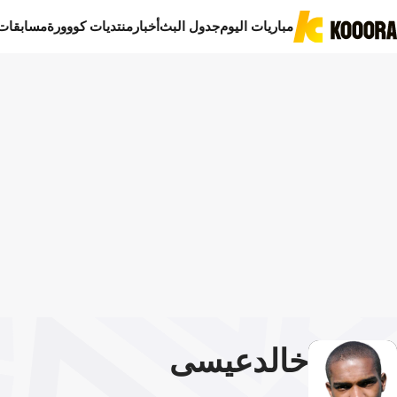
مباريات اليوم
جدول البث
أخبار
منتديات كووورة
مسابقات
خالد
عيسى