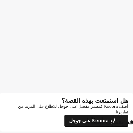
هل استمتعت بهذه القصة؟
أضف Kooora كمصدر مفضل على جوجل للاطلاع على المزيد من
تقاريرنا
قد يعجبك أيضاً
تابع Kooora على جوجل