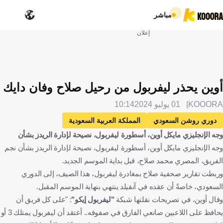
مباشر
إعلان
أوين يحذر ليفربول من رحيل صلاح وفان دايك
KOOORA
01 يوليو 2024
10:14
دوري روشن السعودي
المملكة العربية السعودية
وجه الإنجليزي مايكل أوين، أسطورة ليفربول، نصيحة لإدارة الريدز بشأن
الدوري الإنجليزي الممتاز
إنجلترا
ليفربول
مايكل أوين
وجه الإنجليزي مايكل أوين، أسطورة ليفربول، نصيحة لإدارة الريدز بشأن نجم
محمد صلاح
مصر
فيرجيل فان دايك
هولندا
كرة قدم
الفريق، المصري محمد صلاح، قبل بداية الموسم الجديد.
وربطت تقارير صحفية صلاح بمغادرة ليفربول، هذا الصيف، إلى الدوري
السعودي، خاصةً أن عقده في آنفيلد ينتهي بنهاية الموسم المقبل.
وقال أوين، في تصريحات نقلتها شبكة
"ليفربول إيكو"
: "على كل فريق أن
يحافظ على اللاعبين صانعي الفارق في صفوفه.. أعتقد أن ليفربول يمتلك 3 أو