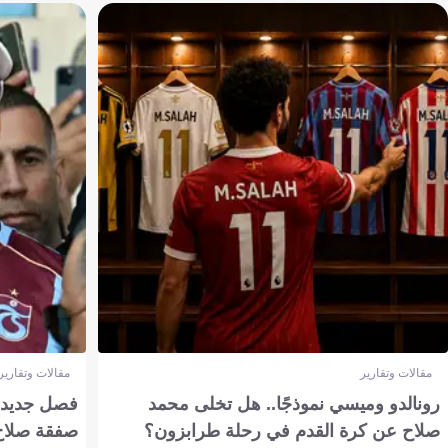
مقالات وتقارير
مقالات وتقارير
رونالدو وميسي نموذجًا.. هل تخلى محمد
فصل جديد بم
صلاح عن كرة القدم في رحلة طرابزون؟
صفقة صلاح