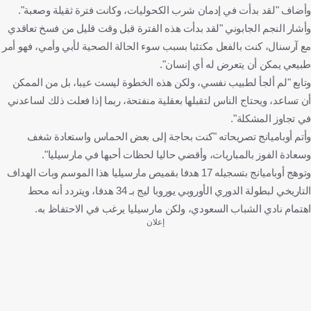
وأضاف "لقد بدأت في إدمان شرب الكحوليات، وكانت فترة ثقيلة وصعبة".
وأشار النجم الجابوني "لقد بدأت هذه الفترة قبل وقت قليل من فسخ تعاقدي
مع آرسنال، كنت بالفعل مكتئبا بسبب سوء الحالة الصحية لأبي وأمي، فهو أمر
طبيعي يمكن أن يتعرض له أي إنسان".
وتابع "لم ألجأ لطبيب نفسي، ولكن هذه الخطوة ليست عيبا، بل من الممكن
أن تساعد، ويحتاج الناس لتقبلها بعقلية منفتحة، ربما إذا فعلت ذلك لساعدني
في تجاوز المشكلة".
وأتم أوباميانج تصريحاته "كنت بحاجة إلى بعض الحماس واستعادة شغف
وسعادة الفوز بالمباريات، وأقضي حاليا لحظات أحبها في مارسيليا".
وتوهج أوباميانج بتسجيله 17 هدفا بقميص مارسيليا هذا الموسم وبات الهداف
التاريخي لبطولة الدوري الأوروبي يوروبا ليج بـ 34 هدفا، ويتردد أنه محط
اهتمام نادي الشباب السعودي، ولكن مارسيليا يرغب في الاحتفاظ به.
إعلان