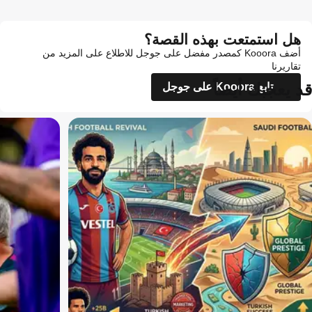
هل استمتعت بهذه القصة؟
أضف Kooora كمصدر مفضل على جوجل للاطلاع على المزيد من
تقاريرنا
قد يعجبك أيضاً
تابع Kooora على جوجل