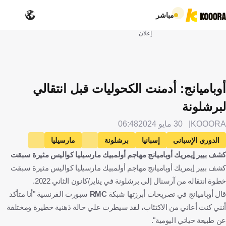
مباشر
إعلان
أوباميانج: أدمنت الكحوليات قبل انتقالي
لبرشلونة
KOOORA
30 مايو 2024
06:48
الدوري الإسباني
إسبانيا
برشلونة
مارسيليا
كشف بيير إيمريك أوباميانج مهاجم أولمبيك مارسيليا كواليس مثيرة سبقت
فرنسا
بيير إيميرك آوباميانج
الغابون
الإنتقالات
كرة قدم
كشف بيير إيمريك أوباميانج مهاجم أولمبيك مارسيليا كواليس مثيرة سبقت
خطوة انتقاله من آرسنال إلى برشلونة في يناير/كانون الثاني 2022.
قال أوباميانج في تصريحات أبرزتها شبكة
RMC
سبورت الفرنسية "أنا متأكد
أنني كنت أعاني من الاكتئاب، لقد سيطرت علي حالة ذهنية خطيرة ومختلفة
عن طبيعة حياتي اليومية".