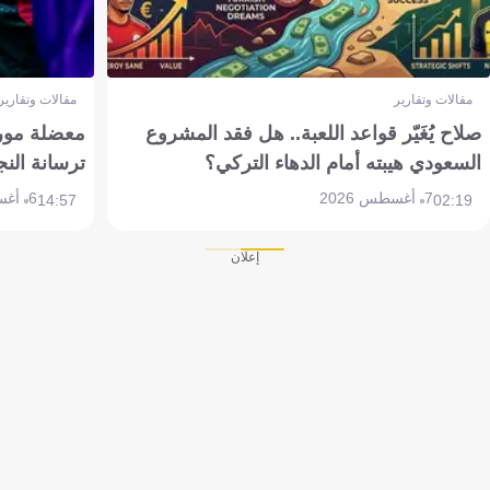
مقالات وتقارير
مقالات وتقارير
صلاح يُغَيّر قواعد اللعبة.. هل فقد المشروع
معضلة مورين
السعودي هيبته أمام الدهاء التركي؟
ترسانة النج
7 أغسطس 2026
6 أغسطس 2026
14:57
02:19
إعلان