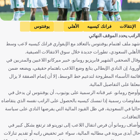
Getty Images
الإنتقالات
فرانك كيسييه
الأهلي
يوفنتوس
الراتب يحدد الموقف النهائي
ساحل العاج
إيطاليا
كرة قدم
شهد ملف اهتمام يوفنتوس بالتعاقد مع الإيفواري فرانك كيسيه لاعب وسط
الأهلي السعودي، تطورات جديدة خلال سوق الانتقالات الصيفية.
وقال الصحفي الشهير فابريزيو رومانو، خبير ميركاتو اللاعبين والمدربين في
أوروبا، إن النادي الإيطالي يتابع وضع اللاعب باهتمام حقيقي، ويضعه ضمن
قائمة الأسماء المطروحة لتدعيم خط الوسط، إلا أن إتمام الصفقة لا يزال
معلقا على التفاصيل المالية.
وأوضح رومانو، عبر قناته الرسمية على يوتيوب، أن يوفنتوس لن يدخل في
مفاوضات رسمية إذا تمسك كيسيه بالحصول على الراتب نفسه الذي يتقاضاه
حاليا في السعودية، في ظل القيود المالية التي يفرضها النادي على سياسة
التعاقدات.
وأضاف رومانو أن فرص انتقال اللاعب إلى تورينو قد ترتفع بشكل كبير في
حال أبدى مرونة في مطالبه المالية، سواء عبر تخفيض راتبه أو تقديم تنازلات