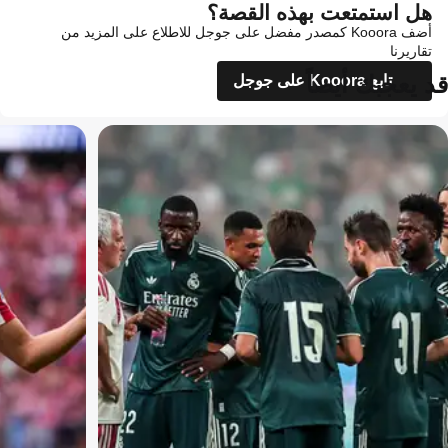
هل استمتعت بهذه القصة؟
أضف Kooora كمصدر مفضل على جوجل للاطلاع على المزيد من
تقاريرنا
قد يعجبك أيضاً
تابع Kooora على جوجل