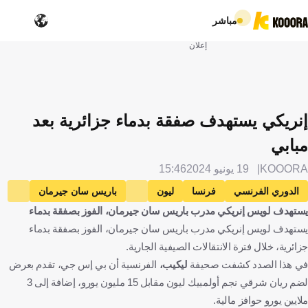
مباشر
إعلان
إنريكي يستهدف صفقة بدماء جزائرية بعد
مبابي
KOOORA
19 يونيو 2024
15:46
الدوري الفرنسي
فرنسا
ليون
باريس سان جيرمان
يستهدف لويس إنريكي مدرب باريس سان جيرمان، الفوز بصفقة بدماء
لويس إنريكي
إسبانيا
كيليان مبابي
ريان شرقي
الإنتقالات
يستهدف لويس إنريكي مدرب باريس سان جيرمان، الفوز بصفقة بدماء
كرة قدم
جزائرية، خلال فترة الانتقالات الصيفية الجارية.
في هذا الصدد كشفت صحيفة
ليكيب،
الفرنسية أن بي إس جي، تقدم بعرض
لضم ريان شرقي نجم أولمبيك ليون مقابل 15 مليون يورو، إضافة إلى 3
ملايين يورو حوافز مالية.