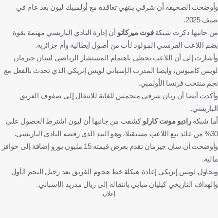
وأوضحت الصحيفة أن شرقي ينتهي تعاقده مع أولمبيك ليون بعد عام في
صيف 2025.
من جانبها ذكرت شبكة
فوت ميركاتو
أن إدارة النادي الباريسي مهتمة بقوة
بضم اللاعب الفرنسي المولود لأب من أصول إيطالية وأم جزائرية.
وأشارت إلى أن اللاعب يحظى باهتمام المستشار الرياضي لسان جيرمان
لويس كامبوس، وأيضا المدرب الإسباني لويس إنريكي الذي تحدث بالفعل مع
نجم منتخب فرنسا الأولمبي.
وأكدت أيضا أن ريان شرقي متحمس للغاية للانتقال إلى صفوف الفريق
الباريسي.
أما شبكة
راديو مونت كارلو
كشفت من جانبها أن ليون اشترط الحصول على
30% من عائد بيع اللاعب مستقبلا، وهو البند الذي رفضه النادي الباريسي.
وأوضحت أن سان جيرمان تقدم بعرض قيمته 15 مليون يورو إضافة إلى حوافز
مالية.
ويحاول لويس إنريكي إعادة هيكلة خط هجوم الفريق بعد رحيل النجم الأول
والهداف التاريخي كيليان مبابي بانتقاله إلى ريال مدريد الإسباني.
إعلان