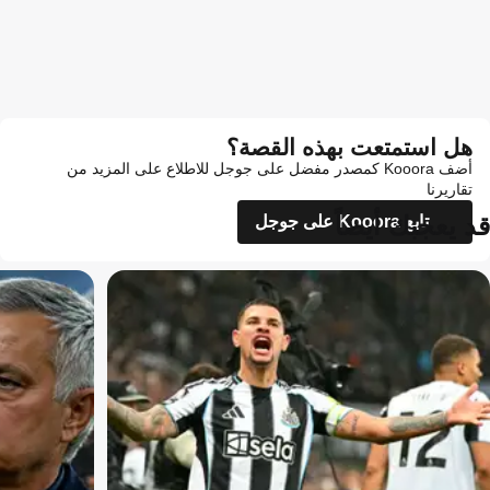
هل استمتعت بهذه القصة؟
أضف Kooora كمصدر مفضل على جوجل للاطلاع على المزيد من
تقاريرنا
قد يعجبك أيضاً
تابع Kooora على جوجل