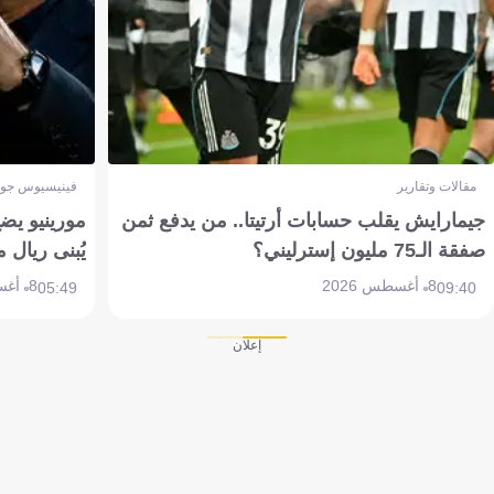
مقالات وتقارير
فينيسيوس جون
جيمارايش يقلب حسابات أرتيتا.. من يدفع ثمن
مورينيو يض
صفقة الـ75 مليون إسترليني؟
يُبنى ريال 
8 أغسطس 2026
8 أغسطس 2026
05:49
09:40
إعلان