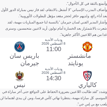
وأتمتع بالثقة في كل الأحوال".
وأضاف المدرب الإسباني "لا أنشغل بالانتقام، لقد فاز نيس بمباراة الدور الأول
بعد أداء رائع، ولديهم حافز لحجز مقعد مؤهل للبطولات الأوروبية".
وأشار المدير الفني لسان جيرمان "بالنسبة لنا جميع المباريات مهمة، لقد
شعرت بالاشمئزاز بعد الخسارة أمام تولوز، أريد لاعبين متحمسين، وسنرى
غدا من هم اللاعبين الأكثر جاهزية".
وديات الأندية
8 أغسطس 2026
11:00
مانشستر
باريس سان
يونايتد
جيرمان
وديات الأندية
8 أغسطس 2026
14:30
كالياري
نيس
وشدد "لقد طالبت اللاعبين بضرورة الحفاظ على الدوافع حتى آخر مباراة في
الموسم، كل مباراة مهمة، ينتظرنا نهائي كأس فرنسا، ومن لن يبدي اهتماما لن
يلعب مع بي إس جي".