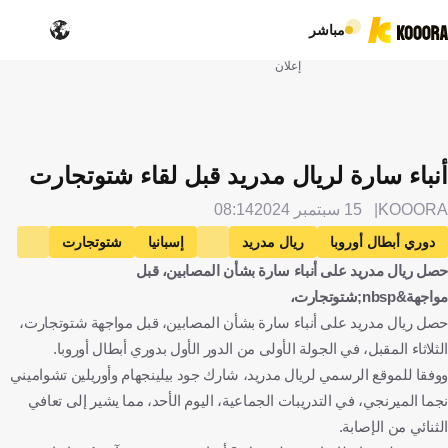
مباشر
إعلان
أنباء سارة لريال مدريد قبل لقاء شتوتجارت
KOOORA
15 سبتمبر 2024
08:14
دوري أبطال أوروبا
ريال مدريد
إسبانيا
شتوتجارت
حصل ريال مدريد على أنباء سارة بشأن المصابين، قبل
ألمانيا
إيدير ميليتاو
البرازيل
أوريلين تشواميني
فرنسا
مواجهة&nbsp;شتوتجارت،
جود بيلينجهام
إنجلترا
كرة قدم
حصل ريال مدريد على أنباء سارة بشأن المصابين، قبل مواجهة شتوتجارت،
الثلاثاء المقبل، في الجولة الأولى من الدور الأول بدوري أبطال أوروبا.
ووفقا للموقع الرسمي لريال مدريد، شارك جود بيلينجهام وأوريلين تشواميني
نجما الميرنجي، في التدريبات الجماعية، اليوم الأحد، مما يشير إلى تعافي
الثنائي من الإصابة.