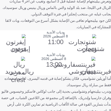
وتعرض بيلينجهام لإصابة عضلية قبل 3 أسابيع، وتغيب عن آخر 4 مباريات
للريال في الليجا، ضد بلد الوليد ولاس بالماس وريال بيتيس وريال سوسيداد،
بجانب غيابه عن منتخب إنجلترا في فترة التوقف الدولي.
لكن جود بيلينجهام تعافى من الإصابة بشكل أسرع من التوقعات، وبات لائقا
للمشاركة في المباريات.
وديات الأندية
8 أغسطس 2026
11:00
شتوتجارت
إيفرتون
وديات الأندية
8 أغسطس 2026
13:00
فيرينتسفاروشي
ريال مدريد
أما أوريلين تشواميني، فكان يشكو إصابة في قدمه اليسرى، لذا تم استبعاده
فقط من مباراة ريال سوسيداد.
وتدرب بيلينجهام وتشواميني بجدية إلى جانب لوكاس فاسكيز وخيسوس فاليو
وفران جارسيا وإندريك، بالإضافة إلى مجموعة من اللاعبين الشباب، في حصة
بدأت بتمارين القوة في صالة الألعاب الرياضية ثم تمارين الكرة على أرض
الملعب، مع خوض مباريات في مساحة صغيرة.