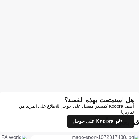
هل استمتعت بهذه القصة؟
أضف Kooora كمصدر مفضل على جوجل للاطلاع على المزيد من
تقاريرنا
قد يعجبك أيضاً
تابع Kooora على جوجل