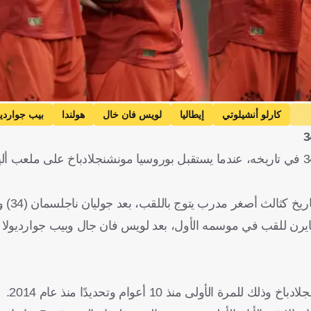
كارلو أنشيلوتي
إيطاليا
لويس فان خال
هولندا
بيب جوارديو
سي
فرنسا
كرة قدم
يستعد بايرن ميونخ للاحتفال بتتويجه بلقب الدوري الألماني للمرة 34 في تاريخه، عندما يستقبل بوروسيا مونشنجلادباخ عل
ايرن للقب في موسمه الأول، بعد لويس فان جال وبيب جوارديولا و