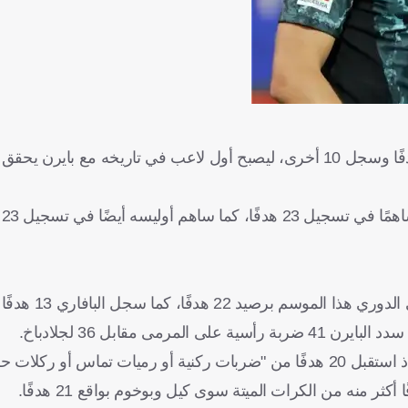
النجم الصاعد مايكل أوليسيه ترك بصمته سريعًا، بعدما صنع 13 هدفًا وسجل 10 أخرى، ليصبح أول لاعب في تاريخه
وس
يتصدر بايرن ميونخ قائمة أكثر الأندية 
 مقابل 36 لجلادباخ.