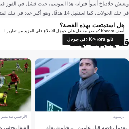
في تلك الجولات، كما استقبل 14 هدفًا، وهو أكبر عدد في تلك الفترة.
هل استمتعت بهذه القصة؟
أضف Kooora كمصدر مفضل على جوجل للاطلاع على المزيد من تقاريرنا
قد يعجبك أيضاً
تابع Kooora على جوجل
برشلونة
الأرجنتين ضد مصر
بعدما رفضه قبل عامين.. برشلونة يغلق
الفيفا يحتفي بث