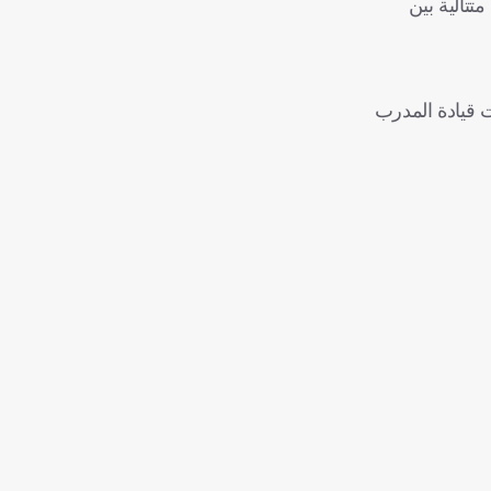
دباخ إلا في الأيام الأولى من حقبة البوندسليجا، بالفوز في 5 مباريات متتالية بين
 32 جولة من أصل 34 هذا الموسم، وهو رقم لم يحققه منذ موسم الثلاثية التاريخي 2012-2013 تحت قيادة المدرب