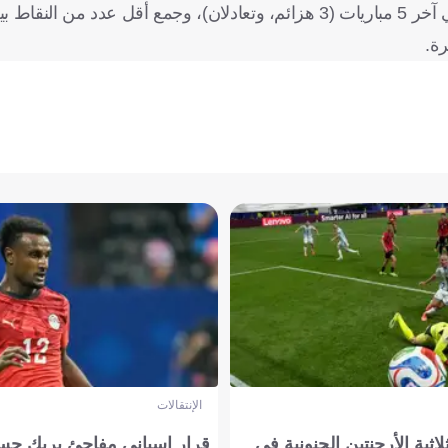
ويعيش جلادباخ أسوأ فتراته هذا الموسم، حيث فشل في الفوز في آخر 5 مباريات (3 هزائم، وتعادلان)، وجمع أق
الإنتقالات
لاثية الأرجنتين الجنونية في
قرار إسباني مفاجئ يربك حس