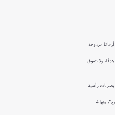
 مع بايرن يحقق أرقامًا مزدوجة
جل تيم كليندينست مهاجم جلادباخ 16 هدفًا وصنع 7 آخرين مساهمًا في تسجيل 23 هدفًا، كما ساهم أوليسه أيضًا في تسجيل 23 هدفًا، ولا يتفوق
تسجيلًا من الكرات الثابتة في الدوري هذا الموسم برصيد 22 هدفًا، كما سجل البافاري 13 هدفًا بضربات رأسية
وفي الوقت الذي يتألق فيه البايرن هجوميًا، يعاني جلادباخ دفاعيًا، إذ استقبل 20 هدفًا من "ضربات ركنية أو رميات تماس أو ركلات حرة"، منها 4