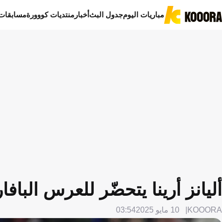
مباريات اليوم
جدول البث
أخبار
منتديات كووورة
مسابقات
أليانز أرينا يتحضّر للعرس الباف
KOOORA
10 مايو 2025
03:54