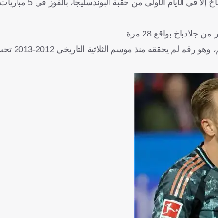
ولا يملك البايرن مسيرة انتصارات متتالية أطول من تلك أمام جلا
لادباخ بواقع 28 مرة.
وتصدّر بايرن جدول الترتيب في