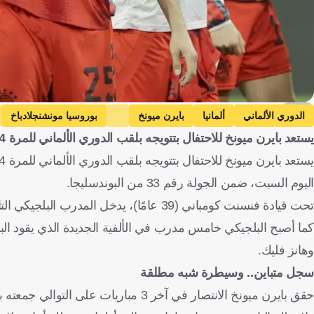
EPA
الدوري الألماني
ألمانيا
بايرن ميونخ
بوروسيا مونشنجلادباخ
يستعد بايرن ميونخ للاحتفال بتتويجه بلقب الدوري الألماني للمرة 34
فنسنت كومباني
بلجيكا
هانسي فليك
تيم كلينيست
مايكل أولي
اليوم السبت، ضمن الجولة رقم 33 من البوندسليجا.
تحت قيادة فنسنت كومباني (39 عامًا)، يدخل المدرب البلجيكي التاريخ كثالث أصغر مدرب يتوج باللقب، بعد جوليان ناجلسمان (34) وأودو لاتيك (37).
كما أصبح البلجيكي خامس مدرب في الألفية الجديدة الذي يقود الب
وهانز فليك.
سجل متباين.. وسيطرة شبه مطلقة
حقق بايرن ميونخ الانتصار في آخر 3 مباريات على التوالي جمعته بجلادباخ وذلك للمرة الأولى منذ 10 أعوام وتحديدًا منذ عام 2014.