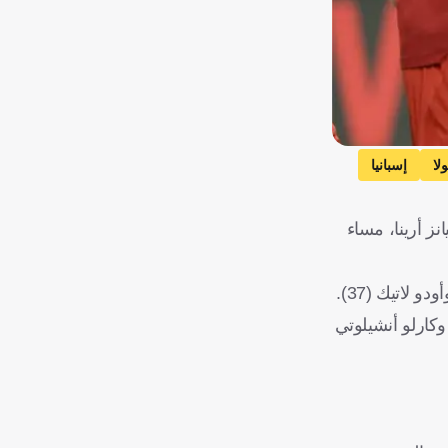
لا
إسبانيا
ى ملعب أليانز أرينا، مساء
كارلو أنشيلوتي