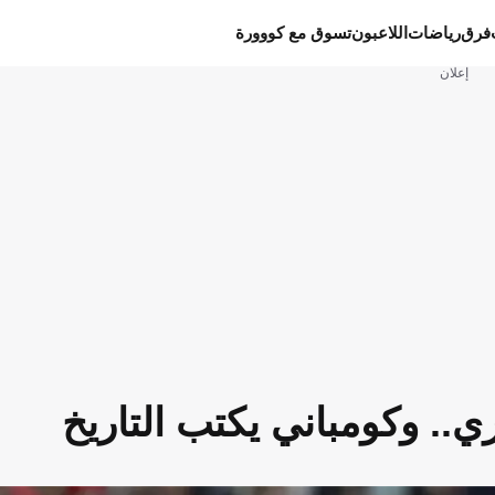
فرق
رياضات
اللاعبون
تسوق مع كووورة
إعلان
اري.. وكومباني يكتب التاريخ