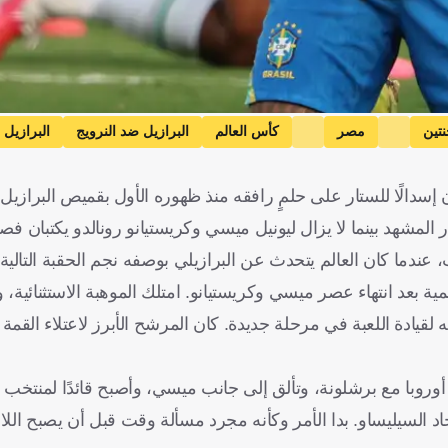
نتين
مصر
كأس العالم
البرازيل ضد النرويج
البرازيل
برازيل
البرتغال
الأرجنتين
المملكة العربية السعودية
مصر
ال
 إسدالًا للستار على حلمٍ رافقه منذ ظهوره الأول بقميص البرازيل.
مشهد بينما لا يزال ليونيل ميسي وكريستيانو رونالدو يكتبان فصو
ندما كان العالم يتحدث عن البرازيلي بوصفه نجم الحقبة التالية ب
لمية بعد انتهاء عصر ميسي وكريستيانو. امتلك الموهبة الاستثنائية، 
 لقيادة اللعبة في مرحلة جديدة. كان المرشح الأبرز لاعتلاء القمة
وروبا مع برشلونة، وتألق إلى جانب ميسي، وأصبح قائدًا لمنتخب 
السيليساو. بدا الأمر وكأنه مجرد مسألة وقت قبل أن يصبح الل