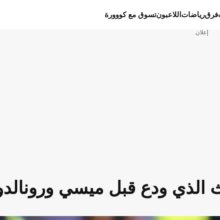
فرق
رياضات
اللاعبون
تسوق مع كووورة
إعلان
يث الذي ودع قبل ميسي ورونالدو