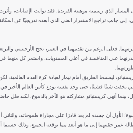
لمسار الذي رسمته موهبته الفريدة. فقد توالت الإصابات، وأثرت ق
لى جانب تراجع الاستقرار الفني الذي أبعده تدريجيًا عن المكانة 
هما. فعلى الرغم من تقدمهما في العمر، نجح الأرجنتيني والبرتغ
قدرتهما على المنافسة في أعلى المستويات. واستمر كل منهما في
ورتيهما.
يستيانو، ليفسحا الطريق أمام نيمار لقيادة كرة القدم العالمية، ل
زيلي يخفت شيئًا فشيئًا، حتى وجد نفسه يودع كأس العالم الأخير ف
ينما أنهى كريستيانو مشاركته هو الآخر بالدموع، لكنه ظل حاضر
؛ الأول أن جسده لم يعد قادرًا على مجاراة طموحاته، والثاني أن 
ة عمر حقبتهما إلى ما هو أبعد مما توقعه الجميع، وذلك حسبما 