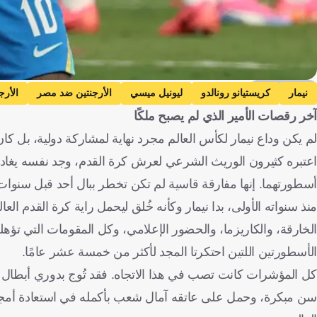
Getty Images
نيمار
كريستيانو رونالدو
ليونيل ميسي
الأرجنتين ضد مصر
الأرج
آخر رقصات الأمير الذي لم يصبح ملكًا
النرويج
البرتغال ضد إسبانيا
البرتغال
إسبانيا
ال
لم يكن وداع نيمار لكأس العالم مجرد نهاية لمشاركة دولية، بل كان
النرويج
إسبانيا
كرة قدم
اعتبره كثيرون الوريث الشرعي لعرش كرة القدم، وجد نفسه يغادر ال
أسطورتهما. إنها مفارقة قاسية لم تكن تخطر ببال أحد قبل سنوات، ع
منذ سنواته الأولى، بدا نيمار وكأنه خُلق ليحمل راية كرة القدم العا
الخارقة، والكاريزما، والحضور الإعلامي، وكل المقومات التي تؤهله
الأسطورتين اللتين احتكرتا المجد لأكثر من خمسة عشر عامًا.
كل المؤشرات كانت تصب في هذا الاتجاه. فقد تُوج بدوري أبطال أ
سن مبكرة، وحمل على عاتقه آمال شعب بأكمله في استعادة أمجاد 