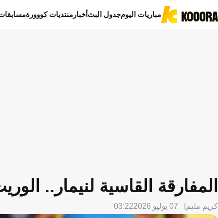
مباريات اليوم
جدول البث
أخبار
منتديات كووورة
مسابقات
المفارقة القاسية لنيمار.. الور
كريم مليم
07 يوليو 2026
03:22