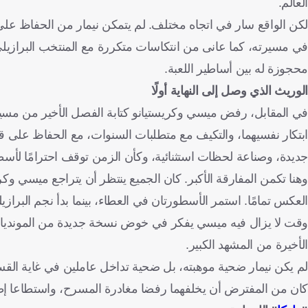
العالم.
لكن الواقع سار في اتجاه مختلف. لم يتمكن نيمار من الحفاظ على ا
في مسيرته، كما عانى من انتكاسات متكررة مع المنتخب البرازيلي، إ
محجوزة له بين أساطير اللعبة.
الوريث الذي وصل إلى النهاية أولًا
في المقابل، رفض ميسي وكريستيانو كتابة الفصل الأخير من مسيرتي
ابتكار نفسيهما، والتكيف مع متطلبات السنوات، مع الحفاظ على 
جديدة، وصناعة لحظات استثنائية، وكأن الزمن توقف احترامًا لأسط
وهنا تكمن المفارقة الأكبر. كان الجميع ينتظر أن يتراجع ميسي وكر
العكس تمامًا. استمر الأسطورتان في العطاء، بينما بدأ نجم البرا
وقت لا يزال فيه ميسي يفكر في خوض نسخة جديدة من المونديال، ب
الأخيرة من المشهد الكبير.
لم يكن نيمار ضحية موهبته، بل ضحية تداخل عاملين في غاية القسوة
كان من المفترض أن يخلفهما رفضا مغادرة المسرح، واستطاعا إطال