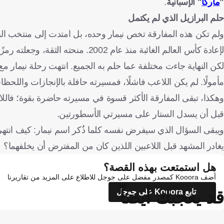
"
ماركا
" الإسبانية
.
حلم البرازيل الذي لم يكتمل
ولم تكن هذه المفارقة تخص نيمار وحده، بل امتدت إلى منتخب البرا
لإعادة كأس العالم الغائبة منذ عام 2002. منحته الثقة، وجعلته رمزًا لجيل كامل، وانتظرت منه أن يقود السيليساو إلى منصة التتويج من جديد.
لكن النهاية جاءت مختلفة عما حلم به الجميع. انتهت رحلة نيمار مع 
مأمولًا. لم يكن اللاعب فاشلًا، فمسيرته حافلة بالإنجازات واللحظات
وهكذا، تبقى المفارقة الأكثر قسوة في مسيرته حاضرة بقوة؛ فاللا
قبل أن يسدل الستار على مسيرتي الأسطورتين.
ويبقى السؤال الذي سيفرض نفسه كلما ذُكر اسم نيمار: كيف انته
يغادر المشهد قبل اللاعبين اللذين كان من المفترض أن يخلفهما؟
هل استمتعت بهذه القصة؟
أضف Kooora كمصدر مفضل على جوجل للاطلاع على المزيد من تقاريرنا
قد يعجبك أيضاً
تابع Kooora على جوجل