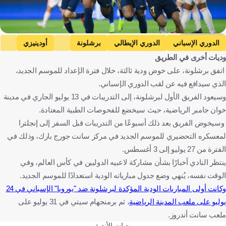
Getty Images
الدوري الإسباني
الدوري الإيطالي
برشلونة
أودينيزي
وديات أخرى في الطريق
إسبانيا
إيطاليا
كرة قدم
اتفق برشلونة، على خوض ودية ثالثة، خلال فترة الإعداد للموسم الجديد،
الذي سيدافع فيه عن لقب الدوري الإسباني.
وسيعود الفريق الأول لبرشلونة، إلى التدريبات في 13 يوليو الجاري في مدينة
خوان جامبر الرياضية، حيث سيخضع للفحوصات الطبية المعتادة.
وسيخوض الفريق بعد ذلك أسبوعًا من التدريبات قبل السفر إلى إنجلترا
لمعسكره التحضيري للموسم الجديد في مركز سانت جورج بارك، وذلك في
الفترة من 27 يوليو إلى 3 أغسطس.
ينتظر النادي أخبارًا بشأن مشاركة لاعبيه الدوليين في كأس العالم، وفي
الوقت نفسه، يُنهي وضع جدول مبارياته الودية استعدادًا للموسم الجديد.
وكانت أولى المباريات الودية المؤكدة لبرشلونة ضد "يوروبا" الإسباني في 24
يوليو على ملعب المدينة الرياضية
، ثم برمنجهام سيتي في 31 يوليو على
ملعب سانت أندروز.
وديات الأندية