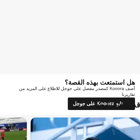
هل استمتعت بهذه القصة؟
أضف Kooora كمصدر مفضل على جوجل للاطلاع على المزيد من
تقاريرنا
قد يعجبك أيضاً
تابع Kooora على جوجل