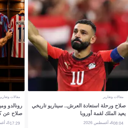
مقالات وتقارير
مقالات وتقارير
صلاح ورحلة استعادة العرش.. سيناريو تاريخي
رونالدو وم
يعيد الملك لقمة أوروبا
صلاح عن ك
6 أغسطس 2026
5 أغسطس 2026
17:29
08:04