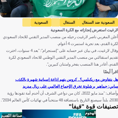
Getty Images
السعودية ضد السنغال
السنغال
السعودية
لارغيت استعرض إنجازاته مع الكرة السعودية
المباريات الودية
السعودية ضد أوروجواي
أوروجواي
أعلن المغربي ناصر لارغيت رحيله من منصب المدير التقني للاتحاد السعودي
كأس العالم
كاب فيردي ضد السعودية
كاب فيردي
لكرة القدم، بعد تجربة استمرت 4 أعوام.
إسبانيا ضد السعودية
إسبانيا
المغرب ضد النرويج
وقال لارغيت، في بيان عبر حسابه على "إنستجرام": "بعد 4 سنوات، اخترت
المغرب
النرويج
المغرب ضد هايتي
هايتي
تقديم استقالتي من منصب المدير التقني الوطني للاتحاد السعودي لكرة
القدم، أغادر هذا المنصب بفخر وامتنان كبيرين".
البرازيل ضد المغرب
البرازيل
إسكتلندا ضد المغرب
اقرأ أيضًا
إسكتلندا
السنغال
المملكة العربية السعودية
أورغواي
هل يتفاوض مع ريكيلمي؟.. كروس يتهم إذاعة إسبانية شهيرة بالكذب
الولايات المتحدة
الرأس الأخضر
إسبانيا
المغرب
النرويج
مبابي: جماهير برشلونة تخرق الإجماع العالمي على ريال مدريد
هايتي
البرازيل
اسكتلندا
كرة قدم
وأضاف: "منذ مايو 2022، كان من دواعي الشرف أن أخدم أمة تقودها رؤية
2030، بلداً سيصنع التاريخ باستضافة 48 منتخباً في نهائيات كأس العالم 2034".
تصنيفات قوة "فيفا"
الهجوم
صناعة اللعب