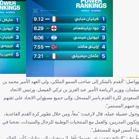
وواصل: "أتقدم بالشكر إلى صاحب السمو الملكي، ولي العهد الأمير محمد بن
سلمان، ووزير الرياضة الأمير عبد العزيز بن تركي الفيصل، ورئيس الاتحاد
السعودي لكرة القدم ياسر المسحل، وإلى جميع مسؤولي الاتحاد على ثقتهم
ودعمهم المستمر".
وحول حصيلة عمله، قال لارغيت: "معاً، ومن خلال تطوير كرة القدم القاعدية،
وتكوين المدربين، والعمل مع المنتخبات الوطنية للرجال والسيدات، نجحنا في
بناء أسس قوية للمستقبل".
وأردف: "النتائج تتحدث عن نفسها؛ تأهل 3 منتخبات إلى نهائيات كأس العالم