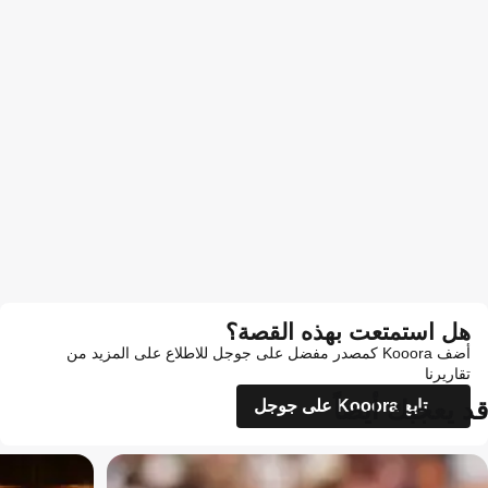
هل استمتعت بهذه القصة؟
أضف Kooora كمصدر مفضل على جوجل للاطلاع على المزيد من
تقاريرنا
قد يعجبك أيضاً
تابع Kooora على جوجل