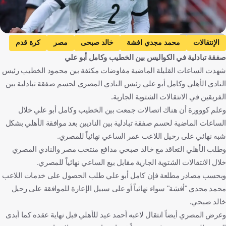
Getty Images
الإنتقالات
محمد مجدي افشة
خالد صبحى
مصر
كرة قدم
صفقة تبادلية في الكواليس بين الخطيب وكامل أبو علي
شهدت الساعات القليلة الماضية مفاوضات مكثفة بين محمود الخطيب رئيس
النادي الأهلي وكامل أبو علي رئيس النادي المصري لحسم صفقة تبادلية بين
الفريقين في الانتقالات الشتوية الجارية.
وعلم كووورة أن هناك اتصالات جمعت بين الخطيب وكامل أبو علي خلال
الساعات الماضية لحسم صفقة تبادلية بين الناديين بعد موافقة الأهلي بشكل
شبه نهائي على رحيل اللاعب عمر الساعي نهائياً للمصري.
وطلب الأهلي التعاقد مع خالد صبحي مدافع منتخب مصر والنادي المصري
خلال الانتقالات الشتوية الجارية مقابل بيع الساعي نهائياً للمصري.
وبحسب مصادر مطلعة فإن كامل أبو علي طلب الحصول على خدمات اللاعب
محمد مجدي "أفشة" سواء نهائياً أو على سبيل الإعارة للموافقة على رحيل
خالد صبحي.
وعرض المصري أيضاً انتقال لاعبه أحمد عيد للأهلي قبل نهاية عقده كما أبدى