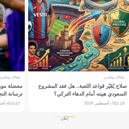
مقالات وتقارير
مقالات وتقارير
صلاح يُغَيّر قواعد اللعبة.. هل فقد المشروع
معضلة مورين
السعودي هيبته أمام الدهاء التركي؟
ترسانة النج
7 أغسطس 2026
6 أغسطس 2026
14:57
02:19
إعلان