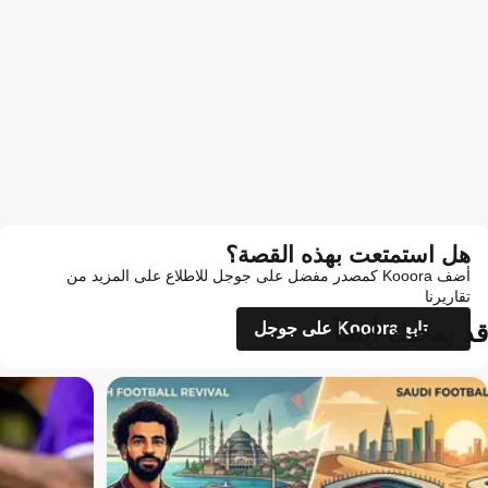
هل استمتعت بهذه القصة؟
أضف Kooora كمصدر مفضل على جوجل للاطلاع على المزيد من
تقاريرنا
قد يعجبك أيضاً
تابع Kooora على جوجل