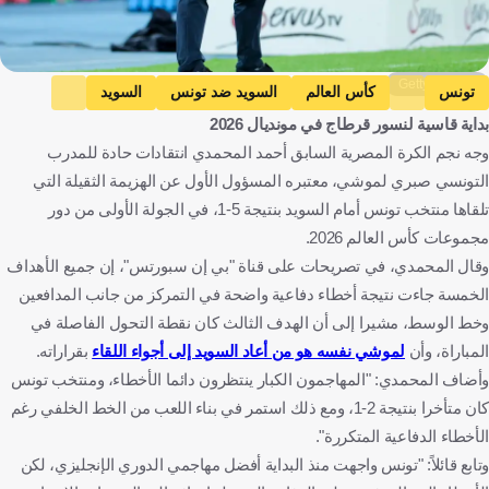
Getty Images
تونس
كأس العالم
السويد ضد تونس
السويد
بداية قاسية لنسور قرطاج في مونديال 2026
صبري لموشي
تونس
السويد
المكسيك
فرنسا
كرة قدم
وجه نجم الكرة المصرية السابق أحمد المحمدي انتقادات حادة للمدرب
التونسي صبري لموشي، معتبره المسؤول الأول عن الهزيمة الثقيلة التي
تلقاها منتخب تونس أمام السويد بنتيجة 5-1، في الجولة الأولى من دور
مجموعات كأس العالم 2026.
وقال المحمدي، في تصريحات على قناة "بي إن سبورتس"، إن جميع الأهداف
الخمسة جاءت نتيجة أخطاء دفاعية واضحة في التمركز من جانب المدافعين
وخط الوسط، مشيرا إلى أن الهدف الثالث كان نقطة التحول الفاصلة في
المباراة، وأن
لموشي نفسه هو من أعاد السويد إلى أجواء اللقاء
بقراراته.
وأضاف المحمدي: "المهاجمون الكبار ينتظرون دائما الأخطاء، ومنتخب تونس
كان متأخرا بنتيجة 2-1، ومع ذلك استمر في بناء اللعب من الخط الخلفي رغم
الأخطاء الدفاعية المتكررة".
وتابع قائلاً: "تونس واجهت منذ البداية أفضل مهاجمي الدوري الإنجليزي، لكن