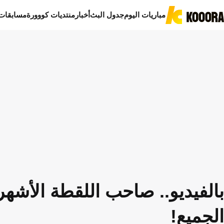
مباريات اليوم
جدول البث
أخبار
منتديات كووورة
مسابقات
بالفيديو.. صاحب اللقطة الأشه
الجميع!