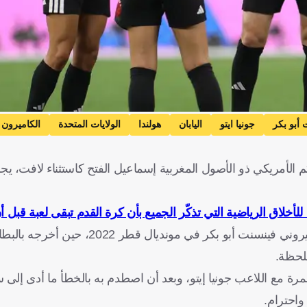
 أبو بكر
جونيا ايتو
اليابان
هولندا
الولايات المتحدة
الكاميرون
كم الأمريكي ذو الأصول المغربية إسماعيل الفتح كاستثناء لافت، ي
للأخلاق الرياضية التي تذكّر الجميع بأن كرة القدم تبقى لعبة قبل أ
كان الجميع قد تأثر بلقطة الحكم إسماعيل الفتح مع المهاجم الكاميروني فينسنت أ
للحظة.
 الفتح المشهد نفسه، ولكن في مونديال 2026، هذه المرة مع اللاعب جونيا إيتو، وبعد أن اصطدم به بالخطأ ما
واحترام.