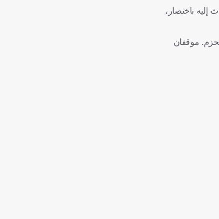
إليه باختصار،
لحزم. موقفان