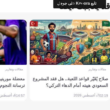
قد يعجبك أيضاً
تابع Kooora على جوجل
مقالات وتقارير
مقالات وتقارير
صلاح يُغَيّر قواعد اللعبة.. هل فقد المشروع
معضلة مورينيو 
السعودي هيبته أمام الدهاء التركي؟
ترسانة النجوم 
7 أغسطس 2026
6 أغسطس 2026
14:57
02:19