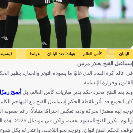
Getty Images
اليابان
كأس العالم
هولندا ضد اليابان
هولندا
فينسينت
إسماعيل الفتح يعتذر مرتين
في عالم كرة القدم الذي غالبًا ما يسوده التوتر والجدل، يظهر الح
القانون وحرارة الإنسانية.
ولم يعد الفتح مجرد حكم يدير مباريات كأس العالم، بل
أصبح رمزًا 
توجه إليه معتذرًا بحركة ودية تعكس احترامًا متبادلًا، رغم صعوبة ا
واليوم، يكرر
توقف الحكم الفتح لثوانٍ، وتوجه نحو اللاعب، واعتذر له بكل هدوء 