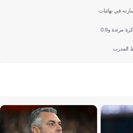
ارته في نهائيات
وقدم اللاعب الأمريكي أحد أفضل مواسمه في الدوري الأوروبي مع فريق زالغيريس الليتواني، حيث بلغ متوسطه 13.2 نقطة و6.5 كرة مرتدة و0.9
ط المدرب