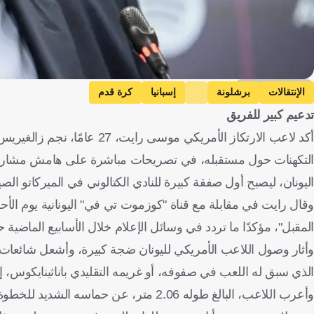
AFP/Josep Lago
الإنتقالات
برشلونة
إسبانيا
كرة قدم
تدعيم كبير للفريق
أكد لاعب الارتكاز الأمريكي مو
التكهنات حول مستقبله، في تصريحات مباشرة على هامش مشاركته
اليونان، ليصبح أول صفقة كبيرة للنادي الكتالوني في الميركاتو الص
وقال رايت في مقابلة مع قناة "كوزموت تي في" اليونانية يوم الأ
المقبل"، مؤكدًا ما تردد في وسائل الإعلام خلال الأسابيع الماضية 
وأثار وصول اللاعب الأمريكي لليونان ضجة كبيرة، وأشعل شائعات ع
الذي سبق له اللعب في صفوفه، أو غريمه التقليدي باناثينايكوس، إل
وأعرب اللاعب، البالغ طوله 2.06 متر، عن 