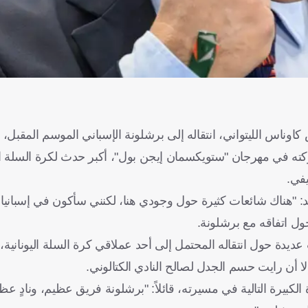
سى رايت، 27 عامًا، نجم زالغيريس كاوناس الليتواني، انتقاله إلى برشلونة الإسباني الموسم الم
 في مهرجان "ستويكسمان إيجن بول"، أكبر حدث لكرة السلة الث
يفي.
حد: "هناك شائعات كثيرة حول وجودي هنا، لكنني سأكون في إسبانيا
حول اتفاقه مع برشلونة.
ديدة حول انتقاله المحتمل إلى أحد عملاقي كرة السلة اليونانية،
ا أن رايت حسم الجدل لصالح النادي الكتالوني.
حماسه الشديد للخطوة الكبيرة التالية في مسيرته، قائلاً: "برشلونة فريق عظيم، ونا