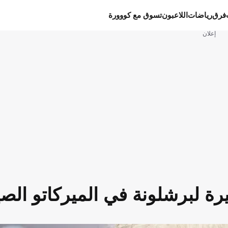
فرق
رياضات
اللاعبون
تسوق مع كووورة
إعلان
رة لبرشلونة في الميركاتو الص