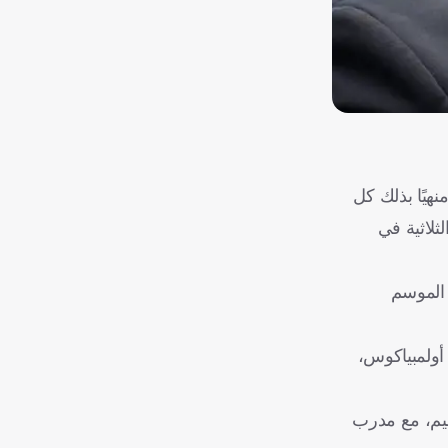
قبل، منهيًا بذلك كل
لاثية في
 الموسم
 أولمبياكوس،
دٍ عظيم، مع مدرب