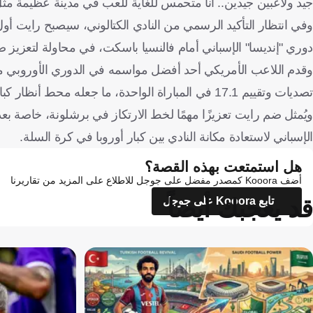
جيد ولاعبين جيدين.. أنا متحمس للغاية للعب في مدينة عظيمة مثل
وفي انتظار التأكيد الرسمي من النادي الكتالوني، سيصبح رايت أو
دوري "إنديسا" الإسباني أمام فالنسيا باسكت، في محاولة لتعزيز ص
تصديات وتقييم 17.1 في المباراة الواحدة، ما جعله محط أنظار كبار الأندية الأوروبية.
ويُمثل ضم رايت تعزيزًا مهمًا لخط الارتكاز في برشلونة، خاصة ب
الإسباني لاستعادة مكانة النادي بين كبار أوروبا في كرة السلة.
هل استمتعت بهذه القصة؟
أضف Kooora كمصدر مفضل على جوجل للاطلاع على المزيد من تقاريرنا
قد يعجبك أيضاً
تابع Kooora على جوجل