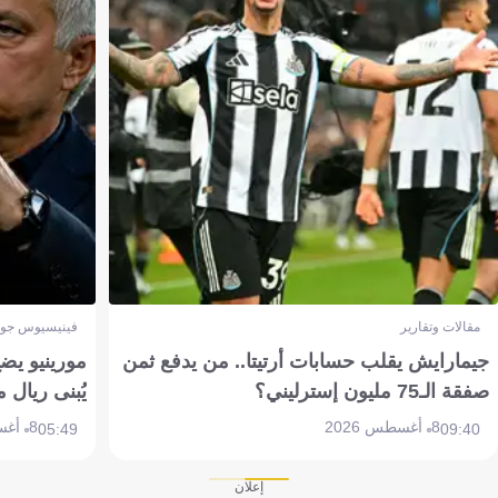
مقالات وتقارير
فينيسيوس جون
جيمارايش يقلب حسابات أرتيتا.. من يدفع ثمن
مورينيو يض
صفقة الـ75 مليون إسترليني؟
يُبنى ريال 
8 أغسطس 2026
8 أغسطس 2026
05:49
09:40
إعلان