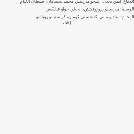
الدفاع: أيمن يحيى، إينيجو مارتينيز، محمد سيماكان، سلطان الغنام
الوسط: مارسيلو بروزوفيتش، أنجيلو، جواو فيليكس
الهجوم: ساديو ماني، كينجسلي كومان، كريستيانو رونالدو
إعلان