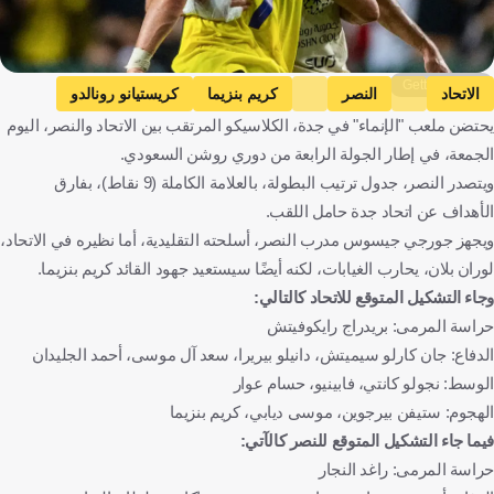
Getty Images
الاتحاد
النصر
كريم بنزيما
كريستيانو رونالدو
يحتضن ملعب "الإنماء" في جدة، الكلاسيكو المرتقب بين الاتحاد والنصر، اليوم
دوري روشن السعودي
الاتحاد ضد النصر
المملكة العربية السعودية
الجمعة، في إطار الجولة الرابعة من دوري روشن السعودي.
كرة قدم
ويتصدر النصر، جدول ترتيب البطولة، بالعلامة الكاملة (9 نقاط)، بفارق
الأهداف عن اتحاد جدة حامل اللقب.
ويجهز جورجي جيسوس مدرب النصر، أسلحته التقليدية، أما نظيره في الاتحاد،
لوران بلان، يحارب الغيابات، لكنه أيضًا سيستعيد جهود القائد كريم بنزيما.
وجاء التشكيل المتوقع للاتحاد كالتالي:
حراسة المرمى: بريدراج رايكوفيتش
الدفاع: جان كارلو سيميتش، دانيلو بيريرا، سعد آل موسى، أحمد الجليدان
الوسط: نجولو كانتي، فابينيو، حسام عوار
الهجوم: ستيفن بيرجوين، موسى ديابي، كريم بنزيما
فيما جاء التشكيل المتوقع للنصر كالآتي:
حراسة المرمى: راغد النجار