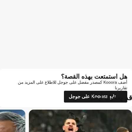
هل استمتعت بهذه القصة؟
أضف Kooora كمصدر مفضل على جوجل للاطلاع على المزيد من
تقاريرنا
قد يعجبك أيضاً
تابع Kooora على جوجل