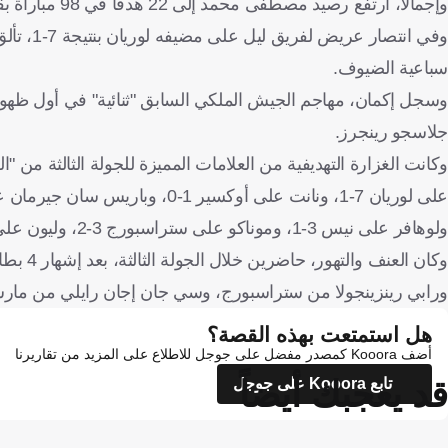
وإجمالًا، ارتفع رصيد مصطفى محمد إلى 22 هدفا في 98 مباراة بقميص نانت في الدوري الفرنسي.
سباعية الضيوف.
جلاسجو رينجرز.
ولوهافر على نيس 3-1، وموناكو على ستراسبورج 3-2، وليون على مارسيليا 1-0.
وكان ا
ورابي رينزينجولا من ستراسبورج، وسي جان إجان رايلي من مارسي
هل استمتعت بهذه القصة؟
أضف Kooora كمصدر مفضل على جوجل للاطلاع على المزيد من تقاريرنا
قد يعجبك أيضاً
تابع Kooora على جوجل