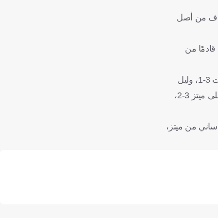
ه لوريان بنتيجة 7-1، تألق الثنائي المغربي أسامة الصحراوي وحمزة إكمان، بتسجيل 3 أهداف من أصل
 انضمامه رسميا قادمًا من
وكانت الغزارة التهديفية من العلامات المميزة للجولة الثالثة من "الليج وان"، حيث شهدت تسجيل 31 هدفا بعد فوز لانس على بريست 3-1، وليل
على لوريان 7-1، ونانت على أوكسير 1-0، وباريس سان جيرمان على تولوز 6-3، وتعادل أنجيه مع رين 1-1، وفوز باريس إف سي على ميتز 3-2،
، وساديبو ساني من ميتز،