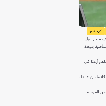
كرة قدم
فه مارسيليا.
 الجولة الماضية بنتيجة
هم أيضًا في
فع المهاجم المصري، رصيده إلى 26 هدفا في 115 مباراة بجميع المسابقات بقميص نانت الذي انضم إلى صفوفه في صيف 2022 قادما من جالطة
مصطفى محمد، صيامًا دام 6 مباريات متتالية في الدوري الفرنسي، حيث كان آخر هدف له في مرمى رين بمباراة الجولة 30 من الموسم