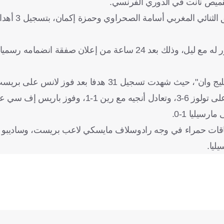
وفي انتصار عريض لفريق ليل على مضيف
وسجل إكمان، مهاجم الجيش الملكي السابق "ثنائية" في أول ظهور له مع ليل، وذلك بعد 24 ساعة من إعلان صفقة
لعنف والتهور، حاضرين خلال الجولة الثالثة، بعد إشهار 4 بطاقات حمراء في وجه رادوسلاف مايسكي لاعب بريست
ليا.